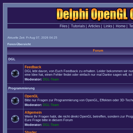
Files
|
Tutorials
|
Articles
|
Links
|
Home
|
T
Aktuelle Zeit: Fr Aug 07, 2026 04:25
Foren-Übersicht
Forum
DGL
Feedback
DGL lebt davon, von Euch Feedback zu erhalten. Leider bekommen wir nur
eine Idee hat, einen Fehler findet oder einfach nur mal Danke sagen will, ist 
Moderator:
DGL-Team
Programmierung
OpenGL
Bitte nur Fragen zur Programmierung von OpenGL, Effekten oder 3D-Techn
Moderator:
DGL-Team
Allgemein
Wenn Ihr Fragen habt, die nicht direkt OpenGL betreffen, sondern zur Prog
Eure Frage bitte in diesem Forum
Moderator:
DGL-Team
Shader