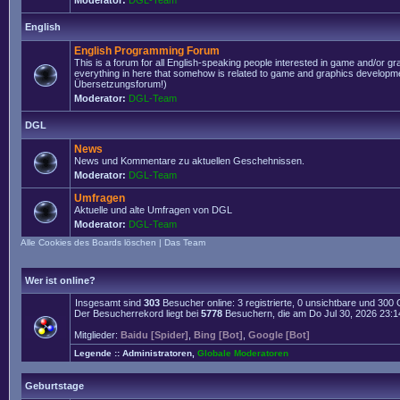
Moderator:
DGL-Team
English
English Programming Forum
This is a forum for all English-speaking people interested in game and/or g
everything in here that somehow is related to game and graphics developmen
Übersetzungsforum!)
Moderator:
DGL-Team
DGL
News
News und Kommentare zu aktuellen Geschehnissen.
Moderator:
DGL-Team
Umfragen
Aktuelle und alte Umfragen von DGL
Moderator:
DGL-Team
Alle Cookies des Boards löschen
|
Das Team
Wer ist online?
Insgesamt sind
303
Besucher online: 3 registrierte, 0 unsichtbare und 300
Der Besucherrekord liegt bei
5778
Besuchern, die am Do Jul 30, 2026 23:14 
Mitglieder:
Baidu [Spider]
,
Bing [Bot]
,
Google [Bot]
Legende ::
Administratoren
,
Globale Moderatoren
Geburtstage