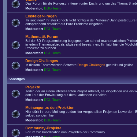
Das Forum für die Fortgeschrittenen unter Euch rund um das Thema Shade
Moderator:
DGL-Team
Einsteiger-Fragen
Ihr seid neu? Ihr steckt noch nicht richtig in der Materie? Dann postet Eure
entsprechend detailliert auf Eure Probleme eingehen!
Moderator:
DGL-Team
Mathematik-Forum
Bei der 3D-Programmierung begegnet man schnell mathematischen Problem
in jedem Themengebiet als allwissend bezeichnen. Ihr habt hier die Möglich
Probleme zu suchen.
Moderator:
DGL-Team
Design Challenges
In diesem Forum werden Software
Design Challenges
gestellt und gelöst.
Moderator:
DGL-Team
Sonstiges
Projekte
Jeder, der an einem interessanten Projekt arbeitet, sei eingeladen uns ein 
den Lauf der Entwicklung auf dem Laufenden zu halten.
Moderator:
DGL-Team
Meinungen zu den Projekten
Hier dürft ihr eure Meinung zu den hier vorgestellten Projekten loswerden. Bi
selbst, sondern hier.
Moderator:
DGL-Team
Community-Projekte
Forum zur Koordination von Projekten der Community.