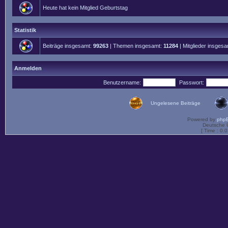
Heute hat kein Mitglied Geburtstag
Statistik
Beiträge insgesamt:
99263
| Themen insgesamt:
11284
| Mitglieder insges
Anmelden
Benutzername:
Passwort:
Ungelesene Beiträge
Powered by
php
Deutsche 
[ Time : 0.