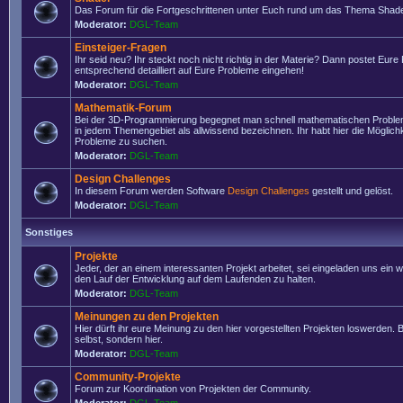
Das Forum für die Fortgeschrittenen unter Euch rund um das Thema Shade
Moderator:
DGL-Team
Einsteiger-Fragen
Ihr seid neu? Ihr steckt noch nicht richtig in der Materie? Dann postet Eure
entsprechend detailliert auf Eure Probleme eingehen!
Moderator:
DGL-Team
Mathematik-Forum
Bei der 3D-Programmierung begegnet man schnell mathematischen Problem
in jedem Themengebiet als allwissend bezeichnen. Ihr habt hier die Möglich
Probleme zu suchen.
Moderator:
DGL-Team
Design Challenges
In diesem Forum werden Software
Design Challenges
gestellt und gelöst.
Moderator:
DGL-Team
Sonstiges
Projekte
Jeder, der an einem interessanten Projekt arbeitet, sei eingeladen uns ein 
den Lauf der Entwicklung auf dem Laufenden zu halten.
Moderator:
DGL-Team
Meinungen zu den Projekten
Hier dürft ihr eure Meinung zu den hier vorgestellten Projekten loswerden. Bi
selbst, sondern hier.
Moderator:
DGL-Team
Community-Projekte
Forum zur Koordination von Projekten der Community.