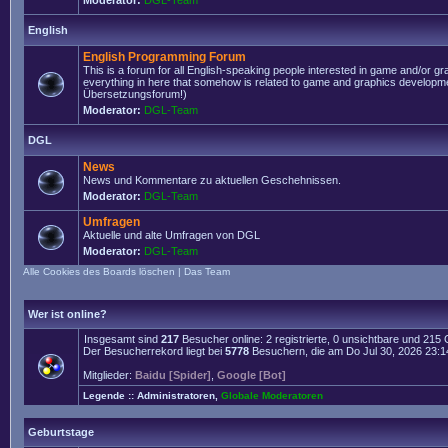
Moderator:
DGL-Team
English
English Programming Forum
This is a forum for all English-speaking people interested in game and/or g
everything in here that somehow is related to game and graphics developmen
Übersetzungsforum!)
Moderator:
DGL-Team
DGL
News
News und Kommentare zu aktuellen Geschehnissen.
Moderator:
DGL-Team
Umfragen
Aktuelle und alte Umfragen von DGL
Moderator:
DGL-Team
Alle Cookies des Boards löschen
|
Das Team
Wer ist online?
Insgesamt sind
217
Besucher online: 2 registrierte, 0 unsichtbare und 215
Der Besucherrekord liegt bei
5778
Besuchern, die am Do Jul 30, 2026 23:14 
Mitglieder:
Baidu [Spider]
,
Google [Bot]
Legende ::
Administratoren
,
Globale Moderatoren
Geburtstage