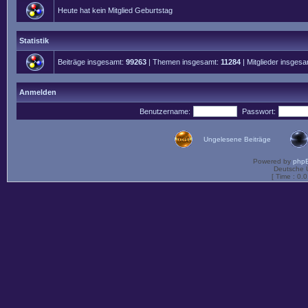
Heute hat kein Mitglied Geburtstag
Statistik
Beiträge insgesamt:
99263
| Themen insgesamt:
11284
| Mitglieder insges
Anmelden
Benutzername:
Passwort:
Ungelesene Beiträge
Powered by
php
Deutsche 
[ Time : 0.