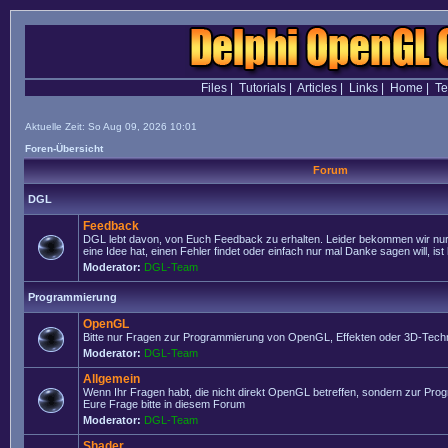
Files
|
Tutorials
|
Articles
|
Links
|
Home
|
T
Aktuelle Zeit: So Aug 09, 2026 10:01
Foren-Übersicht
Forum
DGL
Feedback
DGL lebt davon, von Euch Feedback zu erhalten. Leider bekommen wir nur
eine Idee hat, einen Fehler findet oder einfach nur mal Danke sagen will, ist 
Moderator:
DGL-Team
Programmierung
OpenGL
Bitte nur Fragen zur Programmierung von OpenGL, Effekten oder 3D-Techn
Moderator:
DGL-Team
Allgemein
Wenn Ihr Fragen habt, die nicht direkt OpenGL betreffen, sondern zur Prog
Eure Frage bitte in diesem Forum
Moderator:
DGL-Team
Shader