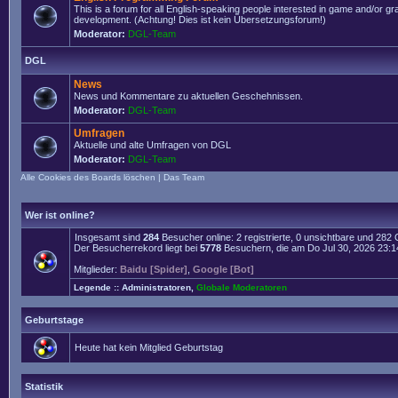
This is a forum for all English-speaking people interested in game and/or g
development. (Achtung! Dies ist kein Übersetzungsforum!)
Moderator:
DGL-Team
DGL
News
News und Kommentare zu aktuellen Geschehnissen.
Moderator:
DGL-Team
Umfragen
Aktuelle und alte Umfragen von DGL
Moderator:
DGL-Team
Alle Cookies des Boards löschen
|
Das Team
Wer ist online?
Insgesamt sind
284
Besucher online: 2 registrierte, 0 unsichtbare und 282
Der Besucherrekord liegt bei
5778
Besuchern, die am Do Jul 30, 2026 23:14 
Mitglieder:
Baidu [Spider]
,
Google [Bot]
Legende ::
Administratoren
,
Globale Moderatoren
Geburtstage
Heute hat kein Mitglied Geburtstag
Statistik