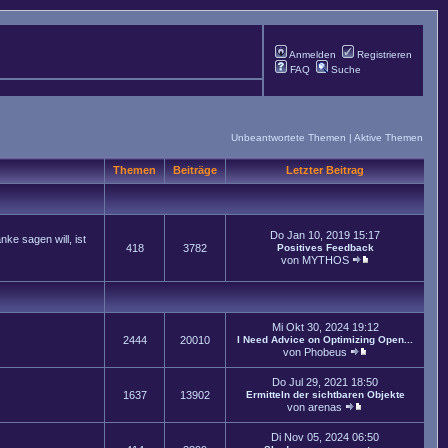
Anmelden
Registrieren
FAQ
Suche
Unbeantwortete Themen
|
Aktive Themen
Themen
Beiträge
Letzter Beitrag
Do Jan 10, 2019 15:17
ke sagen will, ist
418
3782
Positives Feedback
von
MYTHOS
Mi Okt 30, 2024 19:12
2444
20010
I Need Advice on Optimizing Open...
von
Phobeus
Do Jul 29, 2021 18:50
1637
13902
Ermitteln der sichtbaren Objekte
von
arenas
Di Nov 05, 2024 06:50