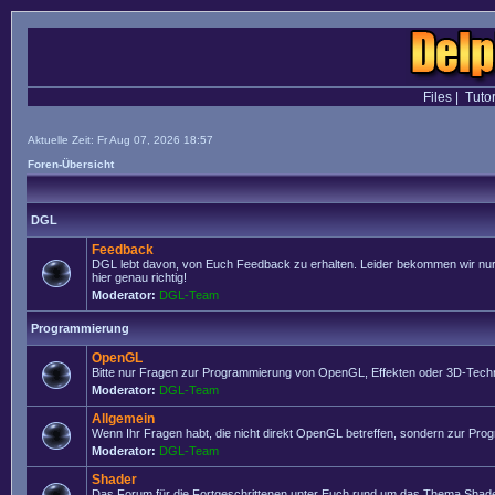
Files
|
Tutor
Aktuelle Zeit: Fr Aug 07, 2026 18:57
Foren-Übersicht
DGL
Feedback
DGL lebt davon, von Euch Feedback zu erhalten. Leider bekommen wir nur se
hier genau richtig!
Moderator:
DGL-Team
Programmierung
OpenGL
Bitte nur Fragen zur Programmierung von OpenGL, Effekten oder 3D-Techn
Moderator:
DGL-Team
Allgemein
Wenn Ihr Fragen habt, die nicht direkt OpenGL betreffen, sondern zur Prog
Moderator:
DGL-Team
Shader
Das Forum für die Fortgeschrittenen unter Euch rund um das Thema Shade