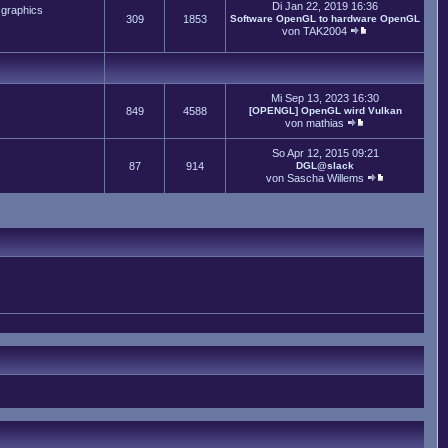
Di Jan 22, 2019 16:36
 graphics
309
1853
Software OpenGL to hardware OpenGL
von
TAK2004
Mi Sep 13, 2023 16:30
849
4588
[OPENGL] OpenGL wird Vulkan
von
mathias
So Apr 12, 2015 09:21
87
914
DGL@slack
von
Sascha Willems