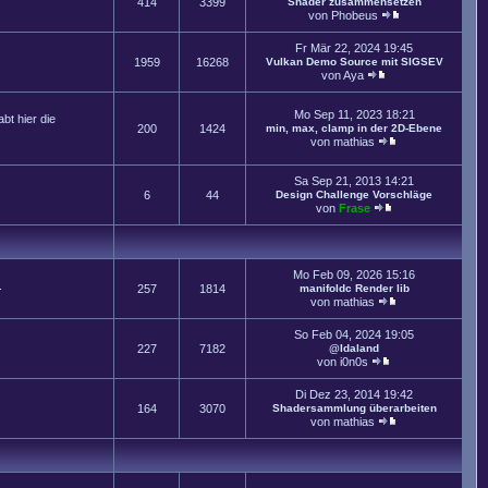
414
3399
Shader zusammensetzen
von
Phobeus
Fr Mär 22, 2024 19:45
1959
16268
Vulkan Demo Source mit SIGSEV
von
Aya
Mo Sep 11, 2023 18:21
t hier die
200
1424
min, max, clamp in der 2D-Ebene
von
mathias
Sa Sep 21, 2013 14:21
6
44
Design Challenge Vorschläge
von
Frase
Mo Feb 09, 2026 15:16
.
257
1814
manifoldc Render lib
von
mathias
So Feb 04, 2024 19:05
227
7182
@Idaland
von
i0n0s
Di Dez 23, 2014 19:42
164
3070
Shadersammlung überarbeiten
von
mathias