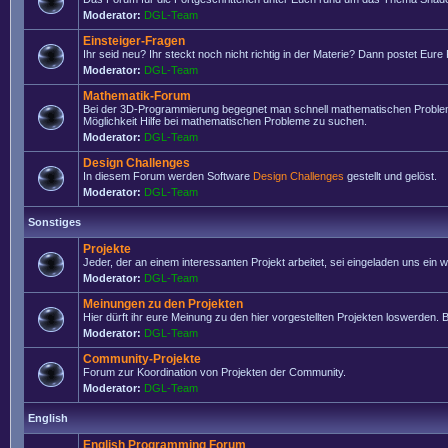
Moderator:
DGL-Team
Einsteiger-Fragen
Ihr seid neu? Ihr steckt noch nicht richtig in der Materie? Dann postet Eure
Moderator:
DGL-Team
Mathematik-Forum
Bei der 3D-Programmierung begegnet man schnell mathematischen Problemen
Möglichkeit Hilfe bei mathematischen Probleme zu suchen.
Moderator:
DGL-Team
Design Challenges
In diesem Forum werden Software
Design Challenges
gestellt und gelöst.
Moderator:
DGL-Team
Sonstiges
Projekte
Jeder, der an einem interessanten Projekt arbeitet, sei eingeladen uns ein
Moderator:
DGL-Team
Meinungen zu den Projekten
Hier dürft ihr eure Meinung zu den hier vorgestellten Projekten loswerden. Bi
Moderator:
DGL-Team
Community-Projekte
Forum zur Koordination von Projekten der Community.
Moderator:
DGL-Team
English
English Programming Forum