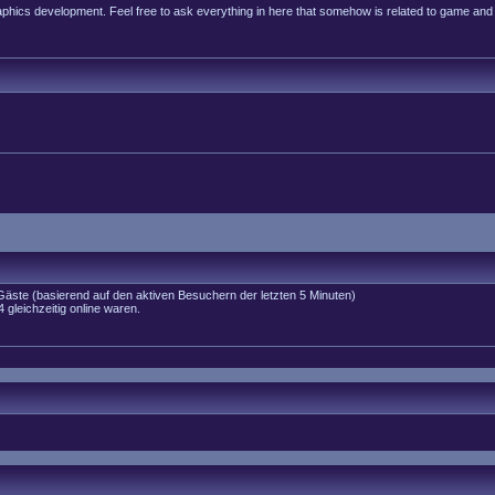
raphics development. Feel free to ask everything in here that somehow is related to game and
 Gäste (basierend auf den aktiven Besuchern der letzten 5 Minuten)
gleichzeitig online waren.