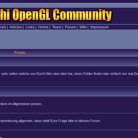
ials
|
Articles
|
Links
|
Home
|
Team
|
Forum
|
Wiki
|
Impressum
Forum
hr selten welche von Euch! Wer eine Idee hat, einen Fehler findet oder einfach nur mal Dan
iken im Allgemeinen posten.
rammierung allgemein, dann stellt Eure Frage bitte in diesem Forum
r.