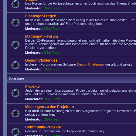
Das Forum für die Fortgeschrittenen unter Euch rund um das Thema Shade
Moderator:
DGL-Team
Einsteiger-Fragen
Ihr seid neu? Ihr steckt noch nicht richtig in der Materie? Dann postet Eure
entsprechend detailliert auf Eure Probleme eingehen!
Moderator:
DGL-Team
Mathematik-Forum
Bei der 3D-Programmierung begegnet man schnell mathematischen Problem
in jedem Themengebiet als allwissend bezeichnen. Ihr habt hier die Möglich
Probleme zu suchen.
Moderator:
DGL-Team
Design Challenges
In diesem Forum werden Software
Design Challenges
gestellt und gelöst.
Moderator:
DGL-Team
Sonstiges
Projekte
Jeder, der an einem interessanten Projekt arbeitet, sei eingeladen uns ein 
den Lauf der Entwicklung auf dem Laufenden zu halten.
Moderator:
DGL-Team
Meinungen zu den Projekten
Hier dürft ihr eure Meinung zu den hier vorgestellten Projekten loswerden. Bi
selbst, sondern hier.
Moderator:
DGL-Team
Community-Projekte
Forum zur Koordination von Projekten der Community.