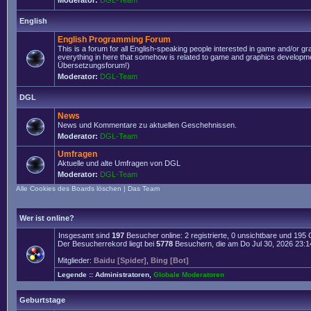
Moderator:
DGL-Team
English
English Programming Forum
This is a forum for all English-speaking people interested in game and/or g
everything in here that somehow is related to game and graphics developmen
Übersetzungsforum!)
Moderator:
DGL-Team
DGL
News
News und Kommentare zu aktuellen Geschehnissen.
Moderator:
DGL-Team
Umfragen
Aktuelle und alte Umfragen von DGL
Moderator:
DGL-Team
Alle Cookies des Boards löschen
|
Das Team
Wer ist online?
Insgesamt sind
197
Besucher online: 2 registrierte, 0 unsichtbare und 195
Der Besucherrekord liegt bei
5778
Besuchern, die am Do Jul 30, 2026 23:14 
Mitglieder:
Baidu [Spider]
,
Bing [Bot]
Legende ::
Administratoren
,
Globale Moderatoren
Geburtstage