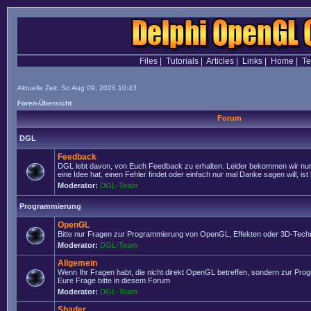
Files
|
Tutorials
|
Articles
|
Links
|
Home
|
T
Aktuelle Zeit: So Aug 09, 2026 10:43
Foren-Übersicht
Forum
DGL
Feedback
DGL lebt davon, von Euch Feedback zu erhalten. Leider bekommen wir nur
eine Idee hat, einen Fehler findet oder einfach nur mal Danke sagen will, ist 
Moderator:
DGL-Team
Programmierung
OpenGL
Bitte nur Fragen zur Programmierung von OpenGL, Effekten oder 3D-Techn
Moderator:
DGL-Team
Allgemein
Wenn Ihr Fragen habt, die nicht direkt OpenGL betreffen, sondern zur Prog
Eure Frage bitte in diesem Forum
Moderator:
DGL-Team
Shader