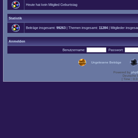
Heute hat kein Mitglied Geburtstag
Statistik
Beiträge insgesamt:
99263
| Themen insgesamt:
11284
| Mitglieder insges
Anmelden
Benutzername:
Passwort:
Ungelesene Beiträge
Powered by
php
Deutsche 
[ Time : 0.