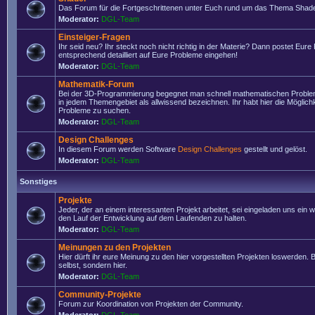
Das Forum für die Fortgeschrittenen unter Euch rund um das Thema Shade
Moderator:
DGL-Team
Einsteiger-Fragen
Ihr seid neu? Ihr steckt noch nicht richtig in der Materie? Dann postet Eure
entsprechend detailliert auf Eure Probleme eingehen!
Moderator:
DGL-Team
Mathematik-Forum
Bei der 3D-Programmierung begegnet man schnell mathematischen Problem
in jedem Themengebiet als allwissend bezeichnen. Ihr habt hier die Möglich
Probleme zu suchen.
Moderator:
DGL-Team
Design Challenges
In diesem Forum werden Software
Design Challenges
gestellt und gelöst.
Moderator:
DGL-Team
Sonstiges
Projekte
Jeder, der an einem interessanten Projekt arbeitet, sei eingeladen uns ein 
den Lauf der Entwicklung auf dem Laufenden zu halten.
Moderator:
DGL-Team
Meinungen zu den Projekten
Hier dürft ihr eure Meinung zu den hier vorgestellten Projekten loswerden. Bi
selbst, sondern hier.
Moderator:
DGL-Team
Community-Projekte
Forum zur Koordination von Projekten der Community.