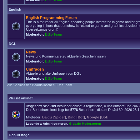
Moderator:
DGL-Team
English
English Programming Forum
This is a forum for all English-speaking people interested in game and/or g
everything in here that somehow is related to game and graphics developmen
Übersetzungsforum!)
Moderator:
DGL-Team
DGL
News
News und Kommentare zu aktuellen Geschehnissen.
Moderator:
DGL-Team
Umfragen
Aktuelle und alte Umfragen von DGL
Moderator:
DGL-Team
Alle Cookies des Boards löschen
|
Das Team
Wer ist online?
Insgesamt sind
209
Besucher online: 3 registrierte, 0 unsichtbare und 206
Der Besucherrekord liegt bei
5778
Besuchern, die am Do Jul 30, 2026 23:14 
Mitglieder:
Baidu [Spider]
,
Bing [Bot]
,
Google [Bot]
Legende ::
Administratoren
,
Globale Moderatoren
Geburtstage