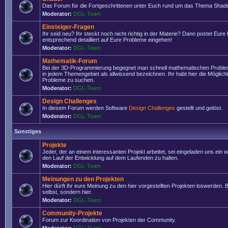
Das Forum für die Fortgeschrittenen unter Euch rund um das Thema Shade
Moderator:
DGL-Team
Einsteiger-Fragen
Ihr seid neu? Ihr steckt noch nicht richtig in der Materie? Dann postet Eure
entsprechend detailliert auf Eure Probleme eingehen!
Moderator:
DGL-Team
Mathematik-Forum
Bei der 3D-Programmierung begegnet man schnell mathematischen Problem
in jedem Themengebiet als allwissend bezeichnen. Ihr habt hier die Möglich
Probleme zu suchen.
Moderator:
DGL-Team
Design Challenges
In diesem Forum werden Software
Design Challenges
gestellt und gelöst.
Moderator:
DGL-Team
Sonstiges
Projekte
Jeder, der an einem interessanten Projekt arbeitet, sei eingeladen uns ein 
den Lauf der Entwicklung auf dem Laufenden zu halten.
Moderator:
DGL-Team
Meinungen zu den Projekten
Hier dürft ihr eure Meinung zu den hier vorgestellten Projekten loswerden. Bi
selbst, sondern hier.
Moderator:
DGL-Team
Community-Projekte
Forum zur Koordination von Projekten der Community.