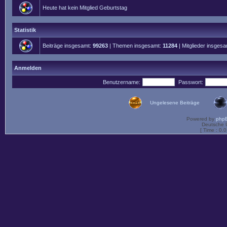
Heute hat kein Mitglied Geburtstag
Statistik
Beiträge insgesamt:
99263
| Themen insgesamt:
11284
| Mitglieder insges
Anmelden
Benutzername:
Passwort:
Ungelesene Beiträge
Powered by
php
Deutsche 
[ Time : 0.