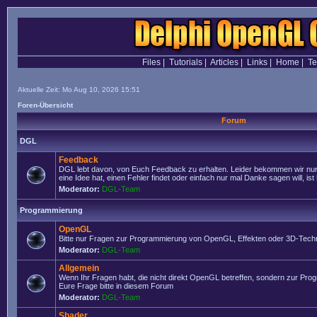
Files
|
Tutorials
|
Articles
|
Links
|
Home
|
T
Aktuelle Zeit: Mo Aug 10, 2026 15:51
Foren-Übersicht
Forum
DGL
Feedback
DGL lebt davon, von Euch Feedback zu erhalten. Leider bekommen wir nur
eine Idee hat, einen Fehler findet oder einfach nur mal Danke sagen will, ist 
Moderator:
DGL-Team
Programmierung
OpenGL
Bitte nur Fragen zur Programmierung von OpenGL, Effekten oder 3D-Techn
Moderator:
DGL-Team
Allgemein
Wenn Ihr Fragen habt, die nicht direkt OpenGL betreffen, sondern zur Prog
Eure Frage bitte in diesem Forum
Moderator:
DGL-Team
Shader