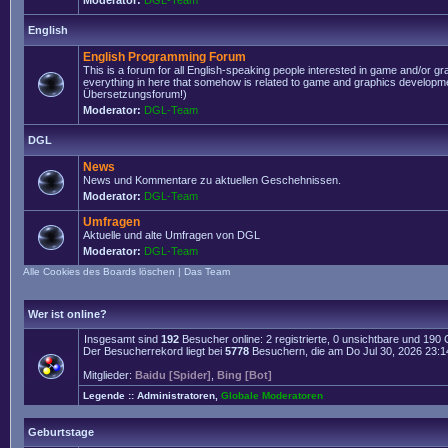
Moderator:
DGL-Team
English
English Programming Forum
This is a forum for all English-speaking people interested in game and/or g
everything in here that somehow is related to game and graphics developmen
Übersetzungsforum!)
Moderator:
DGL-Team
DGL
News
News und Kommentare zu aktuellen Geschehnissen.
Moderator:
DGL-Team
Umfragen
Aktuelle und alte Umfragen von DGL
Moderator:
DGL-Team
Alle Cookies des Boards löschen
|
Das Team
Wer ist online?
Insgesamt sind
192
Besucher online: 2 registrierte, 0 unsichtbare und 190
Der Besucherrekord liegt bei
5778
Besuchern, die am Do Jul 30, 2026 23:14 
Mitglieder:
Baidu [Spider]
,
Bing [Bot]
Legende ::
Administratoren
,
Globale Moderatoren
Geburtstage