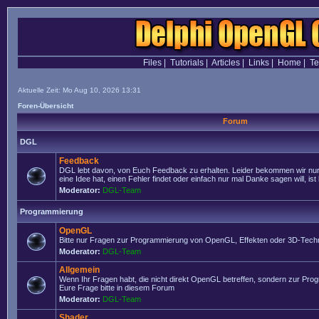
Files
|
Tutorials
|
Articles
|
Links
|
Home
|
T
Aktuelle Zeit: Mo Aug 10, 2026 13:31
Foren-Übersicht
Forum
DGL
Feedback
DGL lebt davon, von Euch Feedback zu erhalten. Leider bekommen wir nur
eine Idee hat, einen Fehler findet oder einfach nur mal Danke sagen will, ist 
Moderator:
DGL-Team
Programmierung
OpenGL
Bitte nur Fragen zur Programmierung von OpenGL, Effekten oder 3D-Techn
Moderator:
DGL-Team
Allgemein
Wenn Ihr Fragen habt, die nicht direkt OpenGL betreffen, sondern zur Prog
Eure Frage bitte in diesem Forum
Moderator:
DGL-Team
Shader