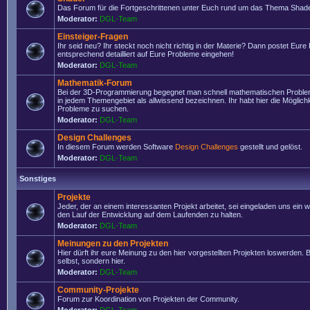
Das Forum für die Fortgeschrittenen unter Euch rund um das Thema Shade
Moderator:
DGL-Team
Einsteiger-Fragen
Ihr seid neu? Ihr steckt noch nicht richtig in der Materie? Dann postet Eure
entsprechend detailliert auf Eure Probleme eingehen!
Moderator:
DGL-Team
Mathematik-Forum
Bei der 3D-Programmierung begegnet man schnell mathematischen Problem
in jedem Themengebiet als allwissend bezeichnen. Ihr habt hier die Möglich
Probleme zu suchen.
Moderator:
DGL-Team
Design Challenges
In diesem Forum werden Software
Design Challenges
gestellt und gelöst.
Moderator:
DGL-Team
Sonstiges
Projekte
Jeder, der an einem interessanten Projekt arbeitet, sei eingeladen uns ein 
den Lauf der Entwicklung auf dem Laufenden zu halten.
Moderator:
DGL-Team
Meinungen zu den Projekten
Hier dürft ihr eure Meinung zu den hier vorgestellten Projekten loswerden. Bi
selbst, sondern hier.
Moderator:
DGL-Team
Community-Projekte
Forum zur Koordination von Projekten der Community.