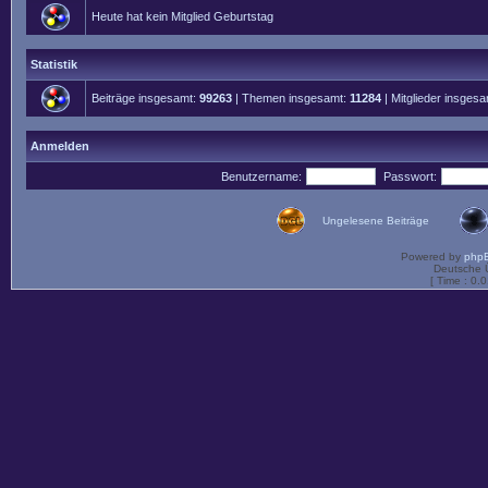
Heute hat kein Mitglied Geburtstag
Statistik
Beiträge insgesamt:
99263
| Themen insgesamt:
11284
| Mitglieder insges
Anmelden
Benutzername:
Passwort:
Ungelesene Beiträge
Powered by
php
Deutsche 
[ Time : 0.