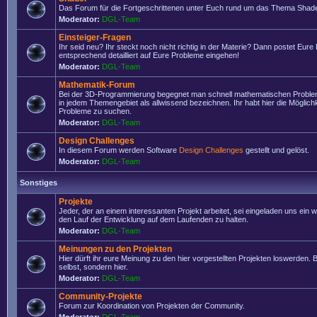
Das Forum für die Fortgeschrittenen unter Euch rund um das Thema Shade
Moderator:
DGL-Team
Einsteiger-Fragen
Ihr seid neu? Ihr steckt noch nicht richtig in der Materie? Dann postet Eure
entsprechend detailliert auf Eure Probleme eingehen!
Moderator:
DGL-Team
Mathematik-Forum
Bei der 3D-Programmierung begegnet man schnell mathematischen Problem
in jedem Themengebiet als allwissend bezeichnen. Ihr habt hier die Möglich
Probleme zu suchen.
Moderator:
DGL-Team
Design Challenges
In diesem Forum werden Software
Design Challenges
gestellt und gelöst.
Moderator:
DGL-Team
Sonstiges
Projekte
Jeder, der an einem interessanten Projekt arbeitet, sei eingeladen uns ein 
den Lauf der Entwicklung auf dem Laufenden zu halten.
Moderator:
DGL-Team
Meinungen zu den Projekten
Hier dürft ihr eure Meinung zu den hier vorgestellten Projekten loswerden. Bi
selbst, sondern hier.
Moderator:
DGL-Team
Community-Projekte
Forum zur Koordination von Projekten der Community.