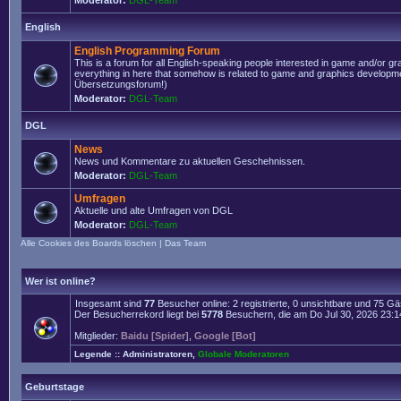
Moderator:
DGL-Team
English
English Programming Forum
This is a forum for all English-speaking people interested in game and/or g
everything in here that somehow is related to game and graphics developmen
Übersetzungsforum!)
Moderator:
DGL-Team
DGL
News
News und Kommentare zu aktuellen Geschehnissen.
Moderator:
DGL-Team
Umfragen
Aktuelle und alte Umfragen von DGL
Moderator:
DGL-Team
Alle Cookies des Boards löschen
|
Das Team
Wer ist online?
Insgesamt sind
77
Besucher online: 2 registrierte, 0 unsichtbare und 75 G
Der Besucherrekord liegt bei
5778
Besuchern, die am Do Jul 30, 2026 23:14 
Mitglieder:
Baidu [Spider]
,
Google [Bot]
Legende ::
Administratoren
,
Globale Moderatoren
Geburtstage