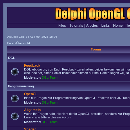
Files
|
Tutorials
|
Articles
|
Links
|
Home
|
T
Aktuelle Zeit: So Aug 09, 2026 18:26
Foren-Übersicht
Forum
DGL
Feedback
DGL lebt davon, von Euch Feedback zu erhalten. Leider bekommen wir nur
eine Idee hat, einen Fehler findet oder einfach nur mal Danke sagen will, ist 
Moderator:
DGL-Team
Programmierung
OpenGL
Bitte nur Fragen zur Programmierung von OpenGL, Effekten oder 3D-Techn
Moderator:
DGL-Team
Allgemein
Wenn Ihr Fragen habt, die nicht direkt OpenGL betreffen, sondern zur Prog
Eure Frage bitte in diesem Forum
Moderator:
DGL-Team
Shader