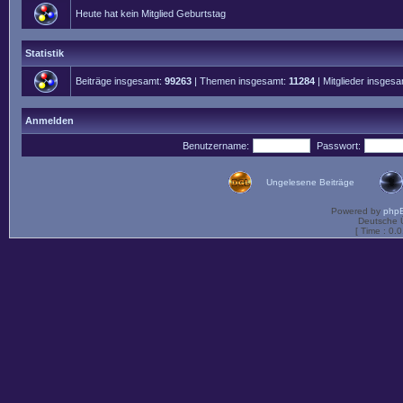
Heute hat kein Mitglied Geburtstag
Statistik
Beiträge insgesamt:
99263
| Themen insgesamt:
11284
| Mitglieder insges
Anmelden
Benutzername:
Passwort:
Ungelesene Beiträge
Powered by
php
Deutsche 
[ Time : 0.