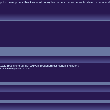
raphics development. Feel free to ask everything in here that somehow is related to game and
 Gäste (basierend auf den aktiven Besuchern der letzten 5 Minuten)
gleichzeitig online waren.