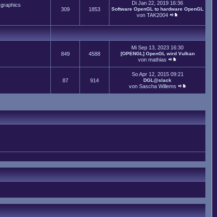
Di Jan 22, 2019 16:36
 graphics
309
1853
Software OpenGL to hardware OpenGL
von
TAK2004
Mi Sep 13, 2023 16:30
849
4588
[OPENGL] OpenGL wird Vulkan
von
mathias
So Apr 12, 2015 09:21
87
914
DGL@slack
von
Sascha Willems