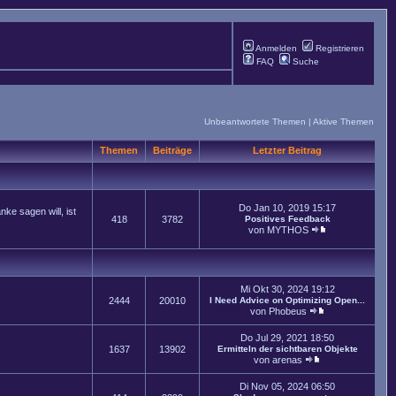
Anmelden
Registrieren
FAQ
Suche
Unbeantwortete Themen
|
Aktive Themen
Themen
Beiträge
Letzter Beitrag
Do Jan 10, 2019 15:17
ke sagen will, ist
418
3782
Positives Feedback
von
MYTHOS
Mi Okt 30, 2024 19:12
2444
20010
I Need Advice on Optimizing Open...
von
Phobeus
Do Jul 29, 2021 18:50
1637
13902
Ermitteln der sichtbaren Objekte
von
arenas
Di Nov 05, 2024 06:50