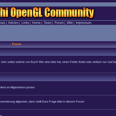
ials
|
Articles
|
Links
|
Home
|
Team
|
Forum
|
Wiki
|
Impressum
Forum
hr selten welche von Euch! Wer eine Idee hat, einen Fehler findet oder einfach nur mal Dan
iken im Allgemeinen posten.
rammierung allgemein, dann stellt Eure Frage bitte in diesem Forum
r.