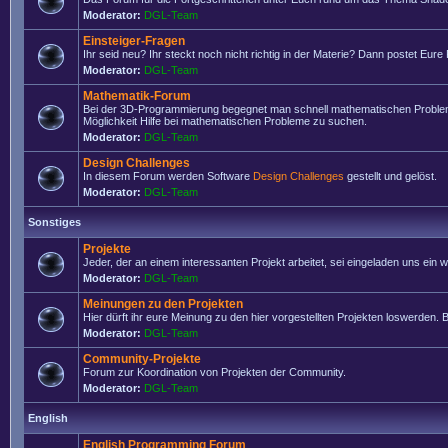
Moderator:
DGL-Team
Einsteiger-Fragen
Ihr seid neu? Ihr steckt noch nicht richtig in der Materie? Dann postet Eure
Moderator:
DGL-Team
Mathematik-Forum
Bei der 3D-Programmierung begegnet man schnell mathematischen Problemen
Möglichkeit Hilfe bei mathematischen Probleme zu suchen.
Moderator:
DGL-Team
Design Challenges
In diesem Forum werden Software
Design Challenges
gestellt und gelöst.
Moderator:
DGL-Team
Sonstiges
Projekte
Jeder, der an einem interessanten Projekt arbeitet, sei eingeladen uns ein
Moderator:
DGL-Team
Meinungen zu den Projekten
Hier dürft ihr eure Meinung zu den hier vorgestellten Projekten loswerden. Bi
Moderator:
DGL-Team
Community-Projekte
Forum zur Koordination von Projekten der Community.
Moderator:
DGL-Team
English
English Programming Forum