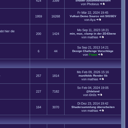
414
3399
Shader zusammensetzen
von
Phobeus
Fr Mär 22, 2024 19:45
1959
16268
Vulkan Demo Source mit SIGSEV
von
Aya
Mo Sep 11, 2023 18:21
t hier die
200
1424
min, max, clamp in der 2D-Ebene
von
mathias
Sa Sep 21, 2013 14:21
6
44
Design Challenge Vorschläge
von
Frase
Mo Feb 09, 2026 15:16
.
257
1814
manifoldc Render lib
von
mathias
So Feb 04, 2024 19:05
227
7182
@Idaland
von
i0n0s
Di Dez 23, 2014 19:42
164
3070
Shadersammlung überarbeiten
von
mathias