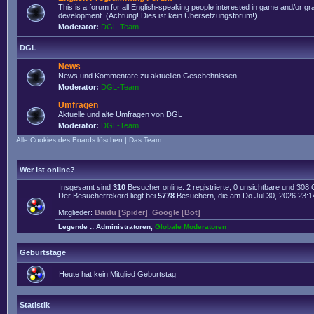
This is a forum for all English-speaking people interested in game and/or g
development. (Achtung! Dies ist kein Übersetzungsforum!)
Moderator:
DGL-Team
DGL
News
News und Kommentare zu aktuellen Geschehnissen.
Moderator:
DGL-Team
Umfragen
Aktuelle und alte Umfragen von DGL
Moderator:
DGL-Team
Alle Cookies des Boards löschen
|
Das Team
Wer ist online?
Insgesamt sind
310
Besucher online: 2 registrierte, 0 unsichtbare und 308
Der Besucherrekord liegt bei
5778
Besuchern, die am Do Jul 30, 2026 23:14 
Mitglieder:
Baidu [Spider]
,
Google [Bot]
Legende ::
Administratoren
,
Globale Moderatoren
Geburtstage
Heute hat kein Mitglied Geburtstag
Statistik