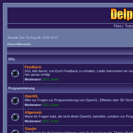
Files
|
Tutor
Aktuelle Zeit: Do Aug 06, 2026 05:47
Foren-Übersicht
DGL
Feedback
DGL lebt davon, von Euch Feedback zu erhalten. Leider bekommen wir nur se
hier genau richtig!
Moderator:
DGL-Team
Programmierung
OpenGL
Bitte nur Fragen zur Programmierung von OpenGL, Effekten oder 3D-Techn
Moderator:
DGL-Team
Allgemein
Wenn Ihr Fragen habt, die nicht direkt OpenGL betreffen, sondern zur Prog
Moderator:
DGL-Team
Shader
Das Forum für die Fortgeschrittenen unter Euch rund um das Thema Shade