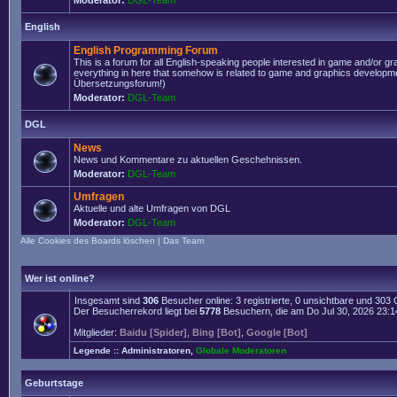
Moderator:
DGL-Team
English
English Programming Forum
This is a forum for all English-speaking people interested in game and/or g
everything in here that somehow is related to game and graphics developmen
Übersetzungsforum!)
Moderator:
DGL-Team
DGL
News
News und Kommentare zu aktuellen Geschehnissen.
Moderator:
DGL-Team
Umfragen
Aktuelle und alte Umfragen von DGL
Moderator:
DGL-Team
Alle Cookies des Boards löschen
|
Das Team
Wer ist online?
Insgesamt sind
306
Besucher online: 3 registrierte, 0 unsichtbare und 303
Der Besucherrekord liegt bei
5778
Besuchern, die am Do Jul 30, 2026 23:14 
Mitglieder:
Baidu [Spider]
,
Bing [Bot]
,
Google [Bot]
Legende ::
Administratoren
,
Globale Moderatoren
Geburtstage