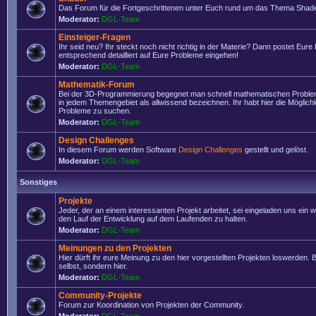
Das Forum für die Fortgeschrittenen unter Euch rund um das Thema Shade
Moderator:
DGL-Team
Einsteiger-Fragen
Ihr seid neu? Ihr steckt noch nicht richtig in der Materie? Dann postet Eure
entsprechend detailliert auf Eure Probleme eingehen!
Moderator:
DGL-Team
Mathematik-Forum
Bei der 3D-Programmierung begegnet man schnell mathematischen Problem
in jedem Themengebiet als allwissend bezeichnen. Ihr habt hier die Möglich
Probleme zu suchen.
Moderator:
DGL-Team
Design Challenges
In diesem Forum werden Software
Design Challenges
gestellt und gelöst.
Moderator:
DGL-Team
Sonstiges
Projekte
Jeder, der an einem interessanten Projekt arbeitet, sei eingeladen uns ein 
den Lauf der Entwicklung auf dem Laufenden zu halten.
Moderator:
DGL-Team
Meinungen zu den Projekten
Hier dürft ihr eure Meinung zu den hier vorgestellten Projekten loswerden. Bi
selbst, sondern hier.
Moderator:
DGL-Team
Community-Projekte
Forum zur Koordination von Projekten der Community.