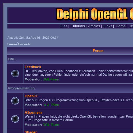
Files
|
Tutorials
|
Articles
|
Links
|
Home
|
T
Aktuelle Zeit: Sa Aug 08, 2026 00:34
Foren-Übersicht
Forum
DGL
Feedback
DGL lebt davon, von Euch Feedback zu erhalten. Leider bekommen wir nur
eine Idee hat, einen Fehler findet oder einfach nur mal Danke sagen will, ist 
Moderator:
DGL-Team
Programmierung
OpenGL
Bitte nur Fragen zur Programmierung von OpenGL, Effekten oder 3D-Techn
Moderator:
DGL-Team
Allgemein
Wenn Ihr Fragen habt, die nicht direkt OpenGL betreffen, sondern zur Prog
Eure Frage bitte in diesem Forum
Moderator:
DGL-Team
Shader