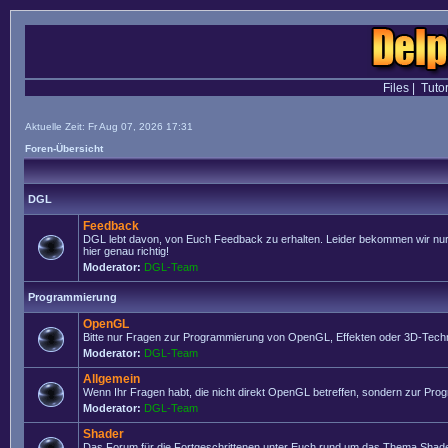
Files
|
Tutor
Aktuelle Zeit: Fr Aug 07, 2026 17:31
Foren-Übersicht
DGL
Feedback
DGL lebt davon, von Euch Feedback zu erhalten. Leider bekommen wir nur se
hier genau richtig!
Moderator:
DGL-Team
Programmierung
OpenGL
Bitte nur Fragen zur Programmierung von OpenGL, Effekten oder 3D-Techn
Moderator:
DGL-Team
Allgemein
Wenn Ihr Fragen habt, die nicht direkt OpenGL betreffen, sondern zur Prog
Moderator:
DGL-Team
Shader
Das Forum für die Fortgeschrittenen unter Euch rund um das Thema Shade