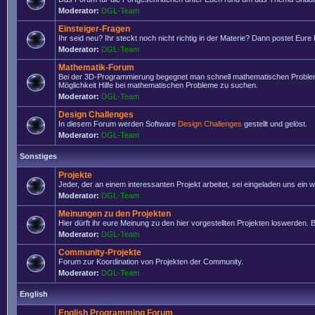
Moderator:
DGL-Team
Einsteiger-Fragen
Ihr seid neu? Ihr steckt noch nicht richtig in der Materie? Dann postet Eure
Moderator:
DGL-Team
Mathematik-Forum
Bei der 3D-Programmierung begegnet man schnell mathematischen Problemen
Möglichkeit Hilfe bei mathematischen Probleme zu suchen.
Moderator:
DGL-Team
Design Challenges
In diesem Forum werden Software
Design Challenges
gestellt und gelöst.
Moderator:
DGL-Team
Sonstiges
Projekte
Jeder, der an einem interessanten Projekt arbeitet, sei eingeladen uns ein
Moderator:
DGL-Team
Meinungen zu den Projekten
Hier dürft ihr eure Meinung zu den hier vorgestellten Projekten loswerden. Bi
Moderator:
DGL-Team
Community-Projekte
Forum zur Koordination von Projekten der Community.
Moderator:
DGL-Team
English
English Programming Forum