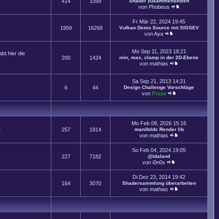
414
3399
Shader zusammensetzen
von
Phobeus
Fr Mär 22, 2024 19:45
1959
16268
Vulkan Demo Source mit SIGSEV
von
Aya
Mo Sep 11, 2023 18:21
t hier die
200
1424
min, max, clamp in der 2D-Ebene
von
mathias
Sa Sep 21, 2013 14:21
6
44
Design Challenge Vorschläge
von
Frase
Mo Feb 09, 2026 15:16
.
257
1814
manifoldc Render lib
von
mathias
So Feb 04, 2024 19:05
227
7182
@Idaland
von
i0n0s
Di Dez 23, 2014 19:42
164
3070
Shadersammlung überarbeiten
von
mathias