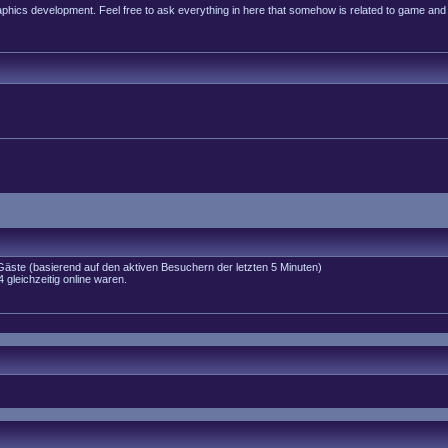
raphics development. Feel free to ask everything in here that somehow is related to game and
 Gäste (basierend auf den aktiven Besuchern der letzten 5 Minuten)
gleichzeitig online waren.