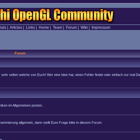
ials
|
Articles
|
Links
|
Home
|
Team
|
Forum
|
Wiki
|
Impressum
Forum
hr selten welche von Euch! Wer eine Idee hat, einen Fehler findet oder einfach nur mal Dan
iken im Allgemeinen posten.
rammierung allgemein, dann stellt Eure Frage bitte in diesem Forum
r.