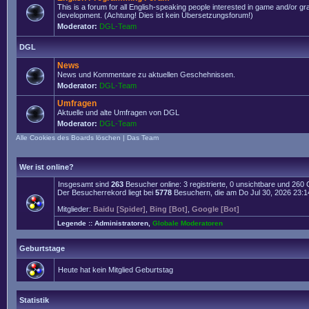
This is a forum for all English-speaking people interested in game and/or g
development. (Achtung! Dies ist kein Übersetzungsforum!)
Moderator:
DGL-Team
DGL
News
News und Kommentare zu aktuellen Geschehnissen.
Moderator:
DGL-Team
Umfragen
Aktuelle und alte Umfragen von DGL
Moderator:
DGL-Team
Alle Cookies des Boards löschen
|
Das Team
Wer ist online?
Insgesamt sind
263
Besucher online: 3 registrierte, 0 unsichtbare und 260
Der Besucherrekord liegt bei
5778
Besuchern, die am Do Jul 30, 2026 23:14 
Mitglieder:
Baidu [Spider]
,
Bing [Bot]
,
Google [Bot]
Legende ::
Administratoren
,
Globale Moderatoren
Geburtstage
Heute hat kein Mitglied Geburtstag
Statistik