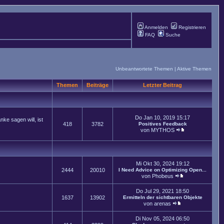
Anmelden
Registrieren
FAQ
Suche
Unbeantwortete Themen
|
Aktive Themen
Themen
Beiträge
Letzter Beitrag
Do Jan 10, 2019 15:17
ke sagen will, ist
418
3782
Positives Feedback
von
MYTHOS
Mi Okt 30, 2024 19:12
2444
20010
I Need Advice on Optimizing Open...
von
Phobeus
Do Jul 29, 2021 18:50
1637
13902
Ermitteln der sichtbaren Objekte
von
arenas
Di Nov 05, 2024 06:50