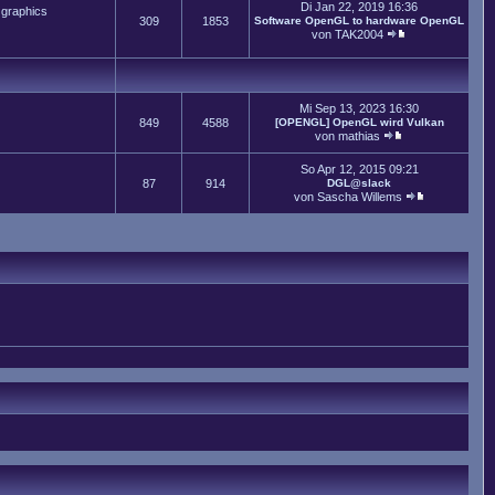
Di Jan 22, 2019 16:36
 graphics
309
1853
Software OpenGL to hardware OpenGL
von
TAK2004
Mi Sep 13, 2023 16:30
849
4588
[OPENGL] OpenGL wird Vulkan
von
mathias
So Apr 12, 2015 09:21
87
914
DGL@slack
von
Sascha Willems