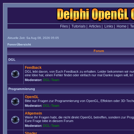
Files
|
Tutorials
|
Articles
|
Links
|
Home
|
T
Aktuelle Zeit: Sa Aug 08, 2026 05:05
Foren-Übersicht
Forum
DGL
Feedback
DGL lebt davon, von Euch Feedback zu erhalten. Leider bekommen wir nur
eine Idee hat, einen Fehler findet oder einfach nur mal Danke sagen will, ist 
Moderator:
DGL-Team
Programmierung
OpenGL
Bitte nur Fragen zur Programmierung von OpenGL, Effekten oder 3D-Techn
Moderator:
DGL-Team
Allgemein
Wenn Ihr Fragen habt, die nicht direkt OpenGL betreffen, sondern zur Prog
Eure Frage bitte in diesem Forum
Moderator:
DGL-Team
Shader