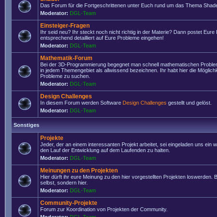
Das Forum für die Fortgeschrittenen unter Euch rund um das Thema Shade
Moderator:
DGL-Team
Einsteiger-Fragen
Ihr seid neu? Ihr steckt noch nicht richtig in der Materie? Dann postet Eure
entsprechend detailliert auf Eure Probleme eingehen!
Moderator:
DGL-Team
Mathematik-Forum
Bei der 3D-Programmierung begegnet man schnell mathematischen Problem
in jedem Themengebiet als allwissend bezeichnen. Ihr habt hier die Möglich
Probleme zu suchen.
Moderator:
DGL-Team
Design Challenges
In diesem Forum werden Software
Design Challenges
gestellt und gelöst.
Moderator:
DGL-Team
Sonstiges
Projekte
Jeder, der an einem interessanten Projekt arbeitet, sei eingeladen uns ein 
den Lauf der Entwicklung auf dem Laufenden zu halten.
Moderator:
DGL-Team
Meinungen zu den Projekten
Hier dürft ihr eure Meinung zu den hier vorgestellten Projekten loswerden. Bi
selbst, sondern hier.
Moderator:
DGL-Team
Community-Projekte
Forum zur Koordination von Projekten der Community.