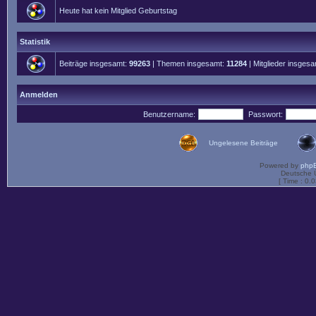
Heute hat kein Mitglied Geburtstag
Statistik
Beiträge insgesamt:
99263
| Themen insgesamt:
11284
| Mitglieder insges
Anmelden
Benutzername:
Passwort:
Ungelesene Beiträge
Powered by
php
Deutsche 
[ Time : 0.