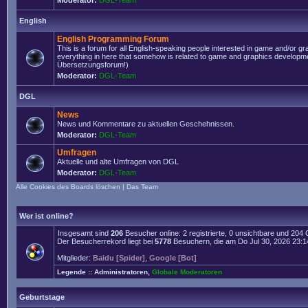
Moderator:
DGL-Team
English
English Programming Forum
This is a forum for all English-speaking people interested in game and/or g
everything in here that somehow is related to game and graphics developmen
Übersetzungsforum!)
Moderator:
DGL-Team
DGL
News
News und Kommentare zu aktuellen Geschehnissen.
Moderator:
DGL-Team
Umfragen
Aktuelle und alte Umfragen von DGL
Moderator:
DGL-Team
Alle Cookies des Boards löschen
|
Das Team
Wer ist online?
Insgesamt sind
206
Besucher online: 2 registrierte, 0 unsichtbare und 204
Der Besucherrekord liegt bei
5778
Besuchern, die am Do Jul 30, 2026 23:14 
Mitglieder:
Baidu [Spider]
,
Google [Bot]
Legende ::
Administratoren
,
Globale Moderatoren
Geburtstage