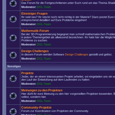
Das Forum für die Fortgeschrittenen unter Euch rund um das Thema Shade
Moderator:
DGL-Team
Einsteiger-Fragen
Ihr seid neu? Ihr steckt noch nicht richtig in der Materie? Dann postet Eure
entsprechend detailliert auf Eure Probleme eingehen!
Moderator:
DGL-Team
Mathematik-Forum
Bei der 3D-Programmierung begegnet man schnell mathematischen Problem
in jedem Themengebiet als allwissend bezeichnen. Ihr habt hier die Möglich
Probleme zu suchen.
Moderator:
DGL-Team
Design Challenges
In diesem Forum werden Software
Design Challenges
gestellt und gelöst.
Moderator:
DGL-Team
Sonstiges
Projekte
Jeder, der an einem interessanten Projekt arbeitet, sei eingeladen uns ein 
den Lauf der Entwicklung auf dem Laufenden zu halten.
Moderator:
DGL-Team
Meinungen zu den Projekten
Hier dürft ihr eure Meinung zu den hier vorgestellten Projekten loswerden. Bi
selbst, sondern hier.
Moderator:
DGL-Team
Community-Projekte
Forum zur Koordination von Projekten der Community.