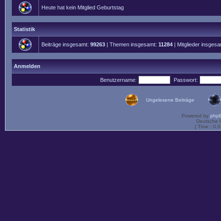
Heute hat kein Mitglied Geburtstag
Statistik
Beiträge insgesamt:
99263
| Themen insgesamt:
11284
| Mitglieder insges
Anmelden
Benutzername:
Passwort:
Ungelesene Beiträge
Powered by
php
Deutsche 
[ Time : 0.