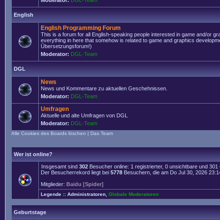
Moderator:
DGL-Team
English
English Programming Forum
This is a forum for all English-speaking people interested in game and/or g
everything in here that somehow is related to game and graphics developmen
Übersetzungsforum!)
Moderator:
DGL-Team
DGL
News
News und Kommentare zu aktuellen Geschehnissen.
Moderator:
DGL-Team
Umfragen
Aktuelle und alte Umfragen von DGL
Moderator:
DGL-Team
Alle Cookies des Boards löschen
|
Das Team
Wer ist online?
Insgesamt sind
302
Besucher online: 1 registrierter, 0 unsichtbare und 30
Der Besucherrekord liegt bei
5778
Besuchern, die am Do Jul 30, 2026 23:14 
Mitglieder:
Baidu [Spider]
Legende ::
Administratoren
,
Globale Moderatoren
Geburtstage