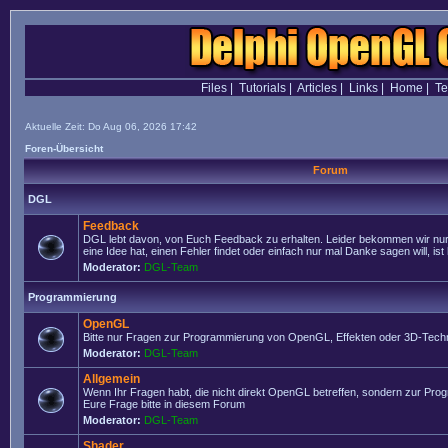
Files
|
Tutorials
|
Articles
|
Links
|
Home
|
T
Aktuelle Zeit: Do Aug 06, 2026 17:42
Foren-Übersicht
Forum
DGL
Feedback
DGL lebt davon, von Euch Feedback zu erhalten. Leider bekommen wir nur
eine Idee hat, einen Fehler findet oder einfach nur mal Danke sagen will, ist 
Moderator:
DGL-Team
Programmierung
OpenGL
Bitte nur Fragen zur Programmierung von OpenGL, Effekten oder 3D-Techn
Moderator:
DGL-Team
Allgemein
Wenn Ihr Fragen habt, die nicht direkt OpenGL betreffen, sondern zur Prog
Eure Frage bitte in diesem Forum
Moderator:
DGL-Team
Shader