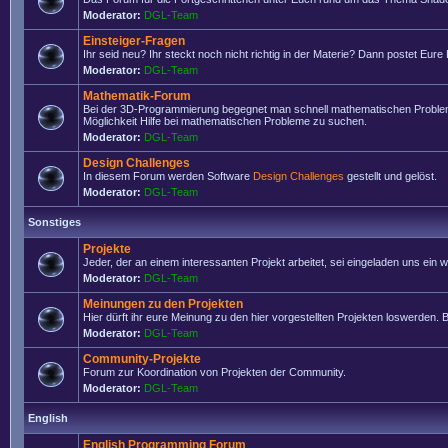
Moderator:
DGL-Team
Einsteiger-Fragen
Ihr seid neu? Ihr steckt noch nicht richtig in der Materie? Dann postet Eure
Moderator:
DGL-Team
Mathematik-Forum
Bei der 3D-Programmierung begegnet man schnell mathematischen Problemen
Möglichkeit Hilfe bei mathematischen Probleme zu suchen.
Moderator:
DGL-Team
Design Challenges
In diesem Forum werden Software
Design Challenges
gestellt und gelöst.
Moderator:
DGL-Team
Sonstiges
Projekte
Jeder, der an einem interessanten Projekt arbeitet, sei eingeladen uns ein
Moderator:
DGL-Team
Meinungen zu den Projekten
Hier dürft ihr eure Meinung zu den hier vorgestellten Projekten loswerden. Bi
Moderator:
DGL-Team
Community-Projekte
Forum zur Koordination von Projekten der Community.
Moderator:
DGL-Team
English
English Programming Forum