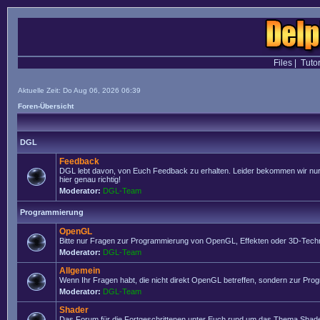
Files
|
Tutor
Aktuelle Zeit: Do Aug 06, 2026 06:39
Foren-Übersicht
DGL
Feedback
DGL lebt davon, von Euch Feedback zu erhalten. Leider bekommen wir nur se
hier genau richtig!
Moderator:
DGL-Team
Programmierung
OpenGL
Bitte nur Fragen zur Programmierung von OpenGL, Effekten oder 3D-Techn
Moderator:
DGL-Team
Allgemein
Wenn Ihr Fragen habt, die nicht direkt OpenGL betreffen, sondern zur Prog
Moderator:
DGL-Team
Shader
Das Forum für die Fortgeschrittenen unter Euch rund um das Thema Shade