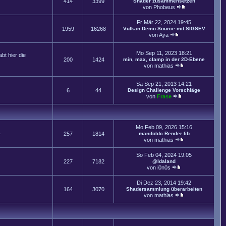
414
3399
Shader zusammensetzen
von
Phobeus
Fr Mär 22, 2024 19:45
1959
16268
Vulkan Demo Source mit SIGSEV
von
Aya
Mo Sep 11, 2023 18:21
t hier die
200
1424
min, max, clamp in der 2D-Ebene
von
mathias
Sa Sep 21, 2013 14:21
6
44
Design Challenge Vorschläge
von
Frase
Mo Feb 09, 2026 15:16
.
257
1814
manifoldc Render lib
von
mathias
So Feb 04, 2024 19:05
227
7182
@Idaland
von
i0n0s
Di Dez 23, 2014 19:42
164
3070
Shadersammlung überarbeiten
von
mathias