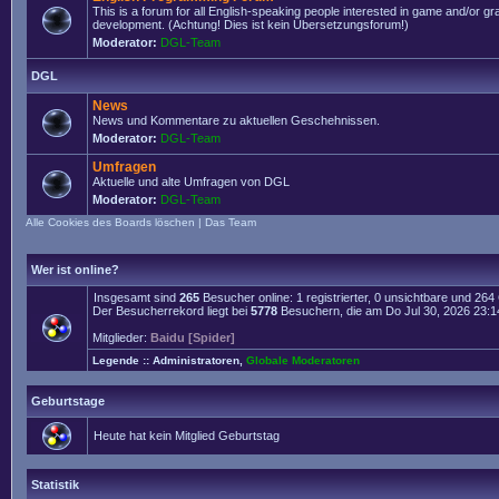
This is a forum for all English-speaking people interested in game and/or g
development. (Achtung! Dies ist kein Übersetzungsforum!)
Moderator:
DGL-Team
DGL
News
News und Kommentare zu aktuellen Geschehnissen.
Moderator:
DGL-Team
Umfragen
Aktuelle und alte Umfragen von DGL
Moderator:
DGL-Team
Alle Cookies des Boards löschen
|
Das Team
Wer ist online?
Insgesamt sind
265
Besucher online: 1 registrierter, 0 unsichtbare und 26
Der Besucherrekord liegt bei
5778
Besuchern, die am Do Jul 30, 2026 23:14 
Mitglieder:
Baidu [Spider]
Legende ::
Administratoren
,
Globale Moderatoren
Geburtstage
Heute hat kein Mitglied Geburtstag
Statistik