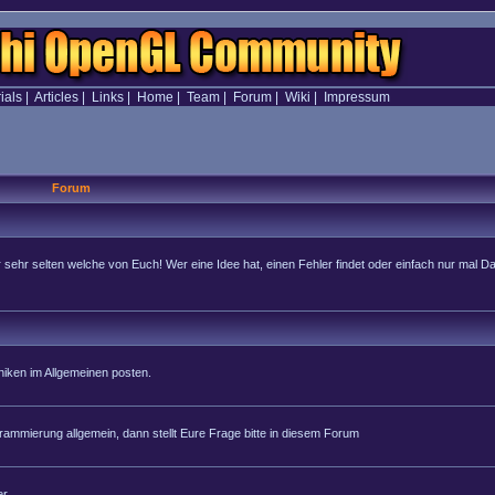
ials
|
Articles
|
Links
|
Home
|
Team
|
Forum
|
Wiki
|
Impressum
Forum
hr selten welche von Euch! Wer eine Idee hat, einen Fehler findet oder einfach nur mal Dan
iken im Allgemeinen posten.
rammierung allgemein, dann stellt Eure Frage bitte in diesem Forum
r.