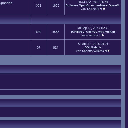
Di Jan 22, 2019 16:36
 graphics
309
1853
Software OpenGL to hardware OpenGL
von
TAK2004
Mi Sep 13, 2023 16:30
849
4588
[OPENGL] OpenGL wird Vulkan
von
mathias
So Apr 12, 2015 09:21
87
914
DGL@slack
von
Sascha Willems