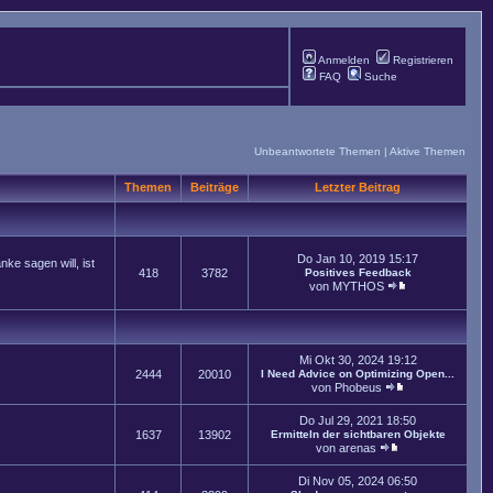
Anmelden
Registrieren
FAQ
Suche
Unbeantwortete Themen
|
Aktive Themen
Themen
Beiträge
Letzter Beitrag
Do Jan 10, 2019 15:17
ke sagen will, ist
418
3782
Positives Feedback
von
MYTHOS
Mi Okt 30, 2024 19:12
2444
20010
I Need Advice on Optimizing Open...
von
Phobeus
Do Jul 29, 2021 18:50
1637
13902
Ermitteln der sichtbaren Objekte
von
arenas
Di Nov 05, 2024 06:50