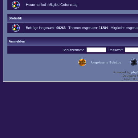
Heute hat kein Mitglied Geburtstag
Statistik
Beiträge insgesamt:
99263
| Themen insgesamt:
11284
| Mitglieder insges
Anmelden
Benutzername:
Passwort:
Ungelesene Beiträge
Powered by
php
Deutsche 
[ Time : 0.