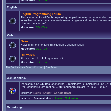
Moderator:
DGL-Team
English
English Programming Forum
This is a forum for all English-speaking people interested in game and/or g
everything in here that somehow is related to game and graphics developmen
Übersetzungsforum!)
Moderator:
DGL-Team
DGL
News
News und Kommentare zu aktuellen Geschehnissen.
Moderator:
DGL-Team
Umfragen
Aktuelle und alte Umfragen von DGL
Moderator:
DGL-Team
Alle Cookies des Boards löschen
|
Das Team
Wer ist online?
Insgesamt sind
230
Besucher online: 2 registrierte, 0 unsichtbare und 228
Der Besucherrekord liegt bei
5778
Besuchern, die am Do Jul 30, 2026 23:14 
Mitglieder:
Baidu [Spider]
,
Google [Bot]
Legende ::
Administratoren
,
Globale Moderatoren
Geburtstage