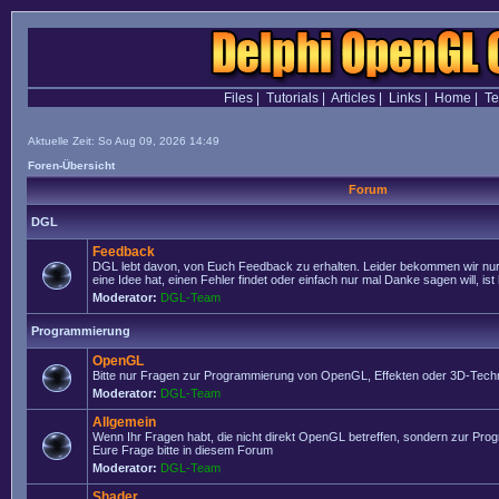
Files
|
Tutorials
|
Articles
|
Links
|
Home
|
T
Aktuelle Zeit: So Aug 09, 2026 14:49
Foren-Übersicht
Forum
DGL
Feedback
DGL lebt davon, von Euch Feedback zu erhalten. Leider bekommen wir nur
eine Idee hat, einen Fehler findet oder einfach nur mal Danke sagen will, ist 
Moderator:
DGL-Team
Programmierung
OpenGL
Bitte nur Fragen zur Programmierung von OpenGL, Effekten oder 3D-Techn
Moderator:
DGL-Team
Allgemein
Wenn Ihr Fragen habt, die nicht direkt OpenGL betreffen, sondern zur Prog
Eure Frage bitte in diesem Forum
Moderator:
DGL-Team
Shader