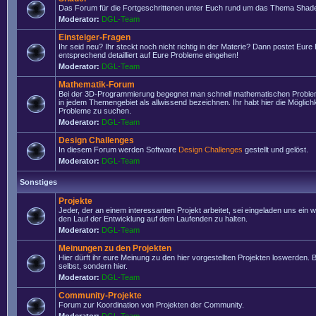
Das Forum für die Fortgeschrittenen unter Euch rund um das Thema Shade
Moderator:
DGL-Team
Einsteiger-Fragen
Ihr seid neu? Ihr steckt noch nicht richtig in der Materie? Dann postet Eure
entsprechend detailliert auf Eure Probleme eingehen!
Moderator:
DGL-Team
Mathematik-Forum
Bei der 3D-Programmierung begegnet man schnell mathematischen Problem
in jedem Themengebiet als allwissend bezeichnen. Ihr habt hier die Möglich
Probleme zu suchen.
Moderator:
DGL-Team
Design Challenges
In diesem Forum werden Software
Design Challenges
gestellt und gelöst.
Moderator:
DGL-Team
Sonstiges
Projekte
Jeder, der an einem interessanten Projekt arbeitet, sei eingeladen uns ein 
den Lauf der Entwicklung auf dem Laufenden zu halten.
Moderator:
DGL-Team
Meinungen zu den Projekten
Hier dürft ihr eure Meinung zu den hier vorgestellten Projekten loswerden. Bi
selbst, sondern hier.
Moderator:
DGL-Team
Community-Projekte
Forum zur Koordination von Projekten der Community.