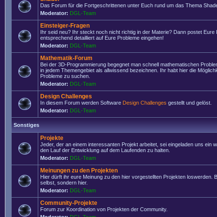
Das Forum für die Fortgeschrittenen unter Euch rund um das Thema Shade
Moderator:
DGL-Team
Einsteiger-Fragen
Ihr seid neu? Ihr steckt noch nicht richtig in der Materie? Dann postet Eure
entsprechend detailliert auf Eure Probleme eingehen!
Moderator:
DGL-Team
Mathematik-Forum
Bei der 3D-Programmierung begegnet man schnell mathematischen Problem
in jedem Themengebiet als allwissend bezeichnen. Ihr habt hier die Möglich
Probleme zu suchen.
Moderator:
DGL-Team
Design Challenges
In diesem Forum werden Software
Design Challenges
gestellt und gelöst.
Moderator:
DGL-Team
Sonstiges
Projekte
Jeder, der an einem interessanten Projekt arbeitet, sei eingeladen uns ein 
den Lauf der Entwicklung auf dem Laufenden zu halten.
Moderator:
DGL-Team
Meinungen zu den Projekten
Hier dürft ihr eure Meinung zu den hier vorgestellten Projekten loswerden. Bi
selbst, sondern hier.
Moderator:
DGL-Team
Community-Projekte
Forum zur Koordination von Projekten der Community.