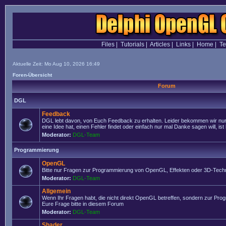
Files
|
Tutorials
|
Articles
|
Links
|
Home
|
T
Aktuelle Zeit: Mo Aug 10, 2026 16:49
Foren-Übersicht
Forum
DGL
Feedback
DGL lebt davon, von Euch Feedback zu erhalten. Leider bekommen wir nur
eine Idee hat, einen Fehler findet oder einfach nur mal Danke sagen will, ist 
Moderator:
DGL-Team
Programmierung
OpenGL
Bitte nur Fragen zur Programmierung von OpenGL, Effekten oder 3D-Techn
Moderator:
DGL-Team
Allgemein
Wenn Ihr Fragen habt, die nicht direkt OpenGL betreffen, sondern zur Prog
Eure Frage bitte in diesem Forum
Moderator:
DGL-Team
Shader