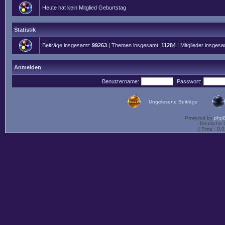
Heute hat kein Mitglied Geburtstag
Statistik
Beiträge insgesamt:
99263
| Themen insgesamt:
11284
| Mitglieder insges
Anmelden
Benutzername:
Passwort:
Ungelesene Beiträge
Powered by
php
Deutsche 
[ Time : 0.