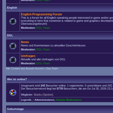
Moderator:
DGL-Team
English
English Programming Forum
This is a forum for all English-speaking people interested in game and/or g
everything in here that somehow is related to game and graphics developmen
Übersetzungsforum!)
Moderator:
DGL-Team
DGL
News
News und Kommentare zu aktuellen Geschehnissen.
Moderator:
DGL-Team
Umfragen
Aktuelle und alte Umfragen von DGL
Moderator:
DGL-Team
Alle Cookies des Boards löschen
|
Das Team
Wer ist online?
Insgesamt sind
243
Besucher online: 1 registrierter, 0 unsichtbare und 24
Der Besucherrekord liegt bei
5778
Besuchern, die am Do Jul 30, 2026 23:14 
Mitglieder:
Baidu [Spider]
Legende ::
Administratoren
,
Globale Moderatoren
Geburtstage