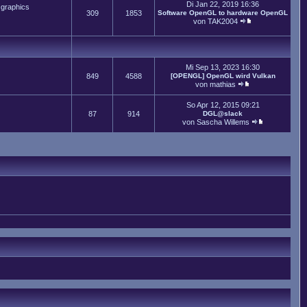
Di Jan 22, 2019 16:36
 graphics
309
1853
Software OpenGL to hardware OpenGL
von
TAK2004
Mi Sep 13, 2023 16:30
849
4588
[OPENGL] OpenGL wird Vulkan
von
mathias
So Apr 12, 2015 09:21
87
914
DGL@slack
von
Sascha Willems