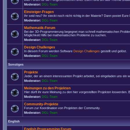
Moderator:
DGL-Team
Einsteiger-Fragen
Ihr seid neu? Ihr steckt noch nicht richtig in der Materie? Dann postet Eure
Moderator:
DGL-Team
Mathematik-Forum
Bei der 3D-Programmierung begegnet man schnell mathematischen Problemen
Möglichkeit Hilfe bei mathematischen Probleme zu suchen.
Moderator:
DGL-Team
Design Challenges
In diesem Forum werden Software
Design Challenges
gestellt und gelöst.
Moderator:
DGL-Team
Sonstiges
Projekte
Jeder, der an einem interessanten Projekt arbeitet, sei eingeladen uns ein
Moderator:
DGL-Team
Meinungen zu den Projekten
Hier dürft ihr eure Meinung zu den hier vorgestellten Projekten loswerden. Bi
Moderator:
DGL-Team
Community-Projekte
Forum zur Koordination von Projekten der Community.
Moderator:
DGL-Team
English
English Programming Forum