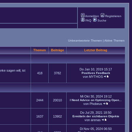
Anmelden
Registrieren
FAQ
Suche
Unbeantwortete Themen
|
Aktive Themen
Themen
Beiträge
Letzter Beitrag
Do Jan 10, 2019 15:17
ke sagen will, ist
418
3782
Positives Feedback
von
MYTHOS
Mi Okt 30, 2024 19:12
2444
20010
I Need Advice on Optimizing Open...
von
Phobeus
Do Jul 29, 2021 18:50
1637
13902
Ermitteln der sichtbaren Objekte
von
arenas
Di Nov 05, 2024 06:50