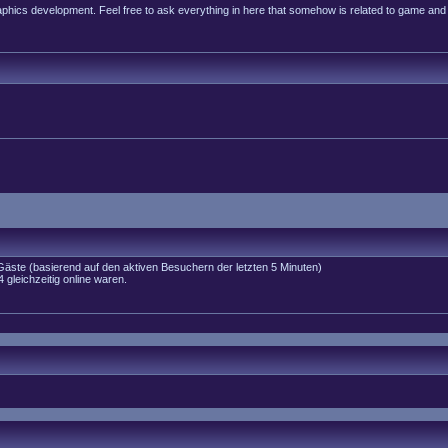
raphics development. Feel free to ask everything in here that somehow is related to game and
 Gäste (basierend auf den aktiven Besuchern der letzten 5 Minuten)
gleichzeitig online waren.