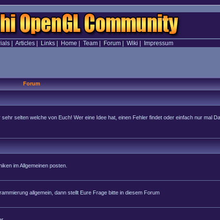
ials
|
Articles
|
Links
|
Home
|
Team
|
Forum
|
Wiki
|
Impressum
Forum
hr selten welche von Euch! Wer eine Idee hat, einen Fehler findet oder einfach nur mal Dan
iken im Allgemeinen posten.
rammierung allgemein, dann stellt Eure Frage bitte in diesem Forum
r.