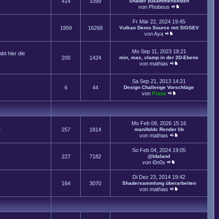
414
3399
Shader zusammensetzen
von
Phobeus
Fr Mär 22, 2024 19:45
1959
16268
Vulkan Demo Source mit SIGSEV
von
Aya
Mo Sep 11, 2023 18:21
t hier die
200
1424
min, max, clamp in der 2D-Ebene
von
mathias
Sa Sep 21, 2013 14:21
6
44
Design Challenge Vorschläge
von
Frase
Mo Feb 09, 2026 15:16
.
257
1814
manifoldc Render lib
von
mathias
So Feb 04, 2024 19:05
227
7182
@Idaland
von
i0n0s
Di Dez 23, 2014 19:42
164
3070
Shadersammlung überarbeiten
von
mathias