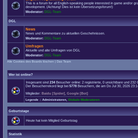
This is a forum for all English-speaking people interested in game and/or g
development. (Achtung! Dies ist kein Übersetzungsforum!)
Moderator:
DGL-Team
DGL
News
News und Kommentare zu aktuellen Geschehnissen.
Moderator:
DGL-Team
Umfragen
Aktuelle und alte Umfragen von DGL
Moderator:
DGL-Team
Alle Cookies des Boards löschen
|
Das Team
Wer ist online?
Insgesamt sind
234
Besucher online: 2 registrierte, 0 unsichtbare und 232
Der Besucherrekord liegt bei
5778
Besuchern, die am Do Jul 30, 2026 23:14 
Mitglieder:
Baidu [Spider]
,
Google [Bot]
Legende ::
Administratoren
,
Globale Moderatoren
Geburtstage
Heute hat kein Mitglied Geburtstag
Statistik