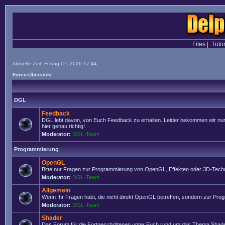
Files
|
Tutor
Aktuelle Zeit: Fr Aug 07, 2026 17:44
Foren-Übersicht
DGL
Feedback
DGL lebt davon, von Euch Feedback zu erhalten. Leider bekommen wir nur se
hier genau richtig!
Moderator:
DGL-Team
Programmierung
OpenGL
Bitte nur Fragen zur Programmierung von OpenGL, Effekten oder 3D-Techn
Moderator:
DGL-Team
Allgemein
Wenn Ihr Fragen habt, die nicht direkt OpenGL betreffen, sondern zur Prog
Moderator:
DGL-Team
Shader
Das Forum für die Fortgeschrittenen unter Euch rund um das Thema Shade