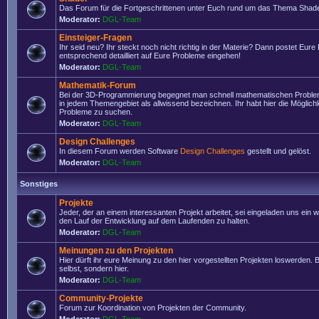
Das Forum für die Fortgeschrittenen unter Euch rund um das Thema Shade
Moderator:
DGL-Team
Einsteiger-Fragen
Ihr seid neu? Ihr steckt noch nicht richtig in der Materie? Dann postet Eure
entsprechend detailliert auf Eure Probleme eingehen!
Moderator:
DGL-Team
Mathematik-Forum
Bei der 3D-Programmierung begegnet man schnell mathematischen Problem
in jedem Themengebiet als allwissend bezeichnen. Ihr habt hier die Möglich
Probleme zu suchen.
Moderator:
DGL-Team
Design Challenges
In diesem Forum werden Software
Design Challenges
gestellt und gelöst.
Moderator:
DGL-Team
Sonstiges
Projekte
Jeder, der an einem interessanten Projekt arbeitet, sei eingeladen uns ein 
den Lauf der Entwicklung auf dem Laufenden zu halten.
Moderator:
DGL-Team
Meinungen zu den Projekten
Hier dürft ihr eure Meinung zu den hier vorgestellten Projekten loswerden. Bi
selbst, sondern hier.
Moderator:
DGL-Team
Community-Projekte
Forum zur Koordination von Projekten der Community.