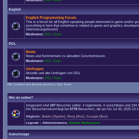
Moderator:
DGL-Team
English
English Programming Forum
This is a forum for all English-speaking people interested in game and/or g
everything in here that somehow is related to game and graphics developmen
Übersetzungsforum!)
Moderator:
DGL-Team
DGL
News
News und Kommentare zu aktuellen Geschehnissen.
Moderator:
DGL-Team
Umfragen
Aktuelle und alte Umfragen von DGL
Moderator:
DGL-Team
Alle Cookies des Boards löschen
|
Das Team
Wer ist online?
Insgesamt sind
197
Besucher online: 3 registrierte, 0 unsichtbare und 194
Der Besucherrekord liegt bei
5778
Besuchern, die am Do Jul 30, 2026 23:14 
Mitglieder:
Baidu [Spider]
,
Bing [Bot]
,
Google [Bot]
Legende ::
Administratoren
,
Globale Moderatoren
Geburtstage