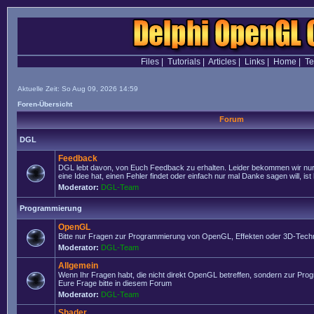
Files
|
Tutorials
|
Articles
|
Links
|
Home
|
T
Aktuelle Zeit: So Aug 09, 2026 14:59
Foren-Übersicht
Forum
DGL
Feedback
DGL lebt davon, von Euch Feedback zu erhalten. Leider bekommen wir nur
eine Idee hat, einen Fehler findet oder einfach nur mal Danke sagen will, ist 
Moderator:
DGL-Team
Programmierung
OpenGL
Bitte nur Fragen zur Programmierung von OpenGL, Effekten oder 3D-Techn
Moderator:
DGL-Team
Allgemein
Wenn Ihr Fragen habt, die nicht direkt OpenGL betreffen, sondern zur Prog
Eure Frage bitte in diesem Forum
Moderator:
DGL-Team
Shader