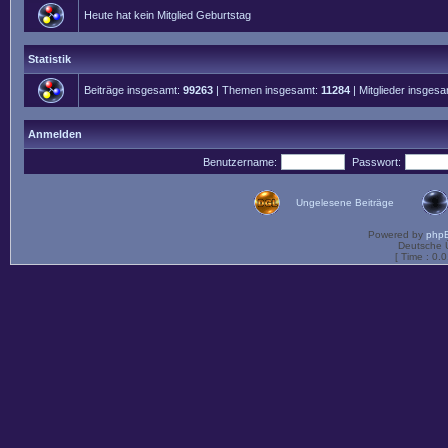
Heute hat kein Mitglied Geburtstag
Statistik
Beiträge insgesamt:
99263
| Themen insgesamt:
11284
| Mitglieder insges
Anmelden
Benutzername:
Passwort:
Ungelesene Beiträge
Powered by
php
Deutsche 
[ Time : 0.