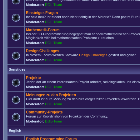
Moderator:
DGL-Team
Einsteiger-Fragen
Ihr seid neu? Ihr steckt noch nicht richtig in der Materie? Dann postet Eure
Moderator:
DGL-Team
Mathematik-Forum
Bei der 3D-Programmierung begegnet man schnell mathematischen Problemen
Möglichkeit Hilfe bei mathematischen Probleme zu suchen.
Moderator:
DGL-Team
Design Challenges
In diesem Forum werden Software
Design Challenges
gestellt und gelöst.
Moderator:
DGL-Team
Sonstiges
Projekte
Jeder, der an einem interessanten Projekt arbeitet, sei eingeladen uns ein
Moderator:
DGL-Team
Meinungen zu den Projekten
Hier dürft ihr eure Meinung zu den hier vorgestellten Projekten loswerden. Bi
Moderator:
DGL-Team
Community-Projekte
Forum zur Koordination von Projekten der Community.
Moderator:
DGL-Team
English
English Programming Forum