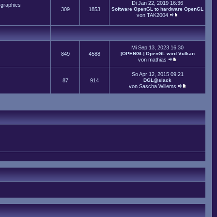
Di Jan 22, 2019 16:36
 graphics
309
1853
Software OpenGL to hardware OpenGL
von
TAK2004
Mi Sep 13, 2023 16:30
849
4588
[OPENGL] OpenGL wird Vulkan
von
mathias
So Apr 12, 2015 09:21
87
914
DGL@slack
von
Sascha Willems