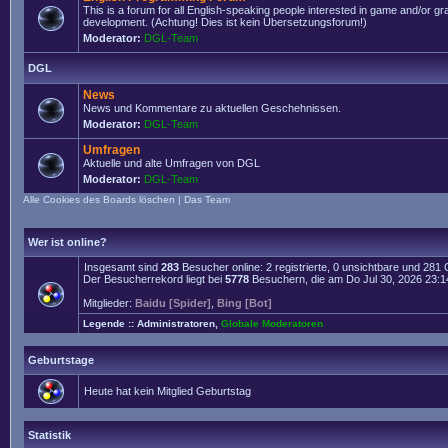
This is a forum for all English-speaking people interested in game and/or g
development. (Achtung! Dies ist kein Übersetzungsforum!)
Moderator:
DGL-Team
DGL
News
News und Kommentare zu aktuellen Geschehnissen.
Moderator:
DGL-Team
Umfragen
Aktuelle und alte Umfragen von DGL
Moderator:
DGL-Team
Alle Cookies des Boards löschen
|
Das Team
Wer ist online?
Insgesamt sind
283
Besucher online: 2 registrierte, 0 unsichtbare und 281
Der Besucherrekord liegt bei
5778
Besuchern, die am Do Jul 30, 2026 23:14 
Mitglieder:
Baidu [Spider]
,
Bing [Bot]
Legende ::
Administratoren
,
Globale Moderatoren
Geburtstage
Heute hat kein Mitglied Geburtstag
Statistik