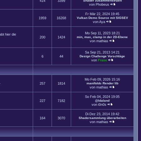
414
3399
Shader zusammensetzen
von
Phobeus
Fr Mär 22, 2024 19:45
1959
16268
Vulkan Demo Source mit SIGSEV
von
Aya
Mo Sep 11, 2023 18:21
t hier die
200
1424
min, max, clamp in der 2D-Ebene
von
mathias
Sa Sep 21, 2013 14:21
6
44
Design Challenge Vorschläge
von
Frase
Mo Feb 09, 2026 15:16
.
257
1814
manifoldc Render lib
von
mathias
So Feb 04, 2024 19:05
227
7182
@Idaland
von
i0n0s
Di Dez 23, 2014 19:42
164
3070
Shadersammlung überarbeiten
von
mathias