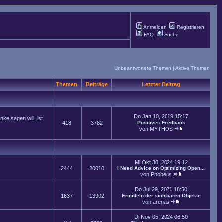
Anmelden
Registrieren
FAQ
Suche
Unbeantwortete Themen
|
Aktive Themen
Themen
Beiträge
Letzter Beitrag
Do Jan 10, 2019 15:17
ke sagen will, ist
418
3782
Positives Feedback
von
MYTHOS
Mi Okt 30, 2024 19:12
2444
20010
I Need Advice on Optimizing Open...
von
Phobeus
Do Jul 29, 2021 18:50
1637
13902
Ermitteln der sichtbaren Objekte
von
arenas
Di Nov 05, 2024 06:50