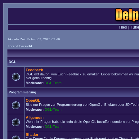
Files
|
Tutor
Aktuelle Zeit: Fr Aug 07, 2026 03:49
Foren-Übersicht
DGL
Feedback
DGL lebt davon, von Euch Feedback zu erhalten. Leider bekommen wir nur se
hier genau richtig!
Moderator:
DGL-Team
Programmierung
OpenGL
Bitte nur Fragen zur Programmierung von OpenGL, Effekten oder 3D-Techn
Moderator:
DGL-Team
Allgemein
Wenn Ihr Fragen habt, die nicht direkt OpenGL betreffen, sondern zur Prog
Moderator:
DGL-Team
Shader
Das Forum für die Fortgeschrittenen unter Euch rund um das Thema Shade