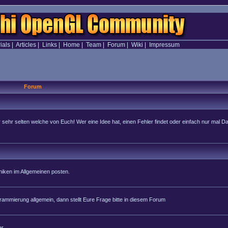
ials
|
Articles
|
Links
|
Home
|
Team
|
Forum
|
Wiki
|
Impressum
Forum
hr selten welche von Euch! Wer eine Idee hat, einen Fehler findet oder einfach nur mal Dan
iken im Allgemeinen posten.
rammierung allgemein, dann stellt Eure Frage bitte in diesem Forum
r.