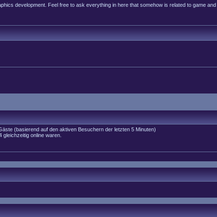
raphics development. Feel free to ask everything in here that somehow is related to game and
 Gäste (basierend auf den aktiven Besuchern der letzten 5 Minuten)
gleichzeitig online waren.