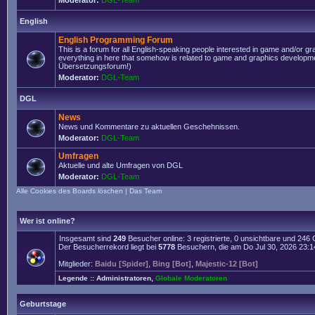
Moderator:
DGL-Team
English
English Programming Forum
This is a forum for all English-speaking people interested in game and/or g
everything in here that somehow is related to game and graphics developmen
Übersetzungsforum!)
Moderator:
DGL-Team
DGL
News
News und Kommentare zu aktuellen Geschehnissen.
Moderator:
DGL-Team
Umfragen
Aktuelle und alte Umfragen von DGL
Moderator:
DGL-Team
Alle Cookies des Boards löschen
|
Das Team
Wer ist online?
Insgesamt sind
249
Besucher online: 3 registrierte, 0 unsichtbare und 246
Der Besucherrekord liegt bei
5778
Besuchern, die am Do Jul 30, 2026 23:14 
Mitglieder:
Baidu [Spider]
,
Bing [Bot]
,
Majestic-12 [Bot]
Legende ::
Administratoren
,
Globale Moderatoren
Geburtstage