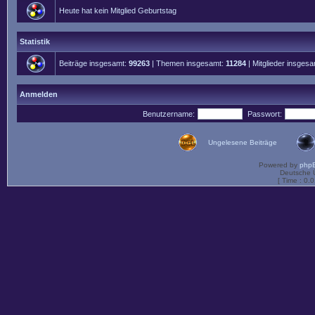
Heute hat kein Mitglied Geburtstag
Statistik
Beiträge insgesamt:
99263
| Themen insgesamt:
11284
| Mitglieder insges
Anmelden
Benutzername:
Passwort:
Ungelesene Beiträge
Powered by
php
Deutsche 
[ Time : 0.