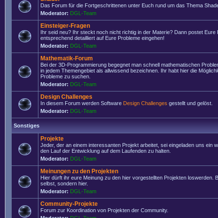
Das Forum für die Fortgeschrittenen unter Euch rund um das Thema Shade
Moderator:
DGL-Team
Einsteiger-Fragen
Ihr seid neu? Ihr steckt noch nicht richtig in der Materie? Dann postet Eure
entsprechend detailliert auf Eure Probleme eingehen!
Moderator:
DGL-Team
Mathematik-Forum
Bei der 3D-Programmierung begegnet man schnell mathematischen Problem
in jedem Themengebiet als allwissend bezeichnen. Ihr habt hier die Möglich
Probleme zu suchen.
Moderator:
DGL-Team
Design Challenges
In diesem Forum werden Software
Design Challenges
gestellt und gelöst.
Moderator:
DGL-Team
Sonstiges
Projekte
Jeder, der an einem interessanten Projekt arbeitet, sei eingeladen uns ein 
den Lauf der Entwicklung auf dem Laufenden zu halten.
Moderator:
DGL-Team
Meinungen zu den Projekten
Hier dürft ihr eure Meinung zu den hier vorgestellten Projekten loswerden. Bi
selbst, sondern hier.
Moderator:
DGL-Team
Community-Projekte
Forum zur Koordination von Projekten der Community.