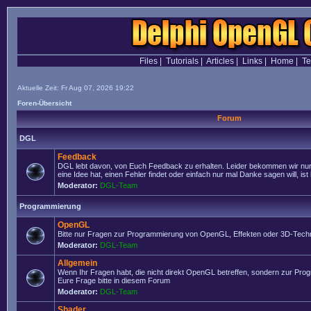
Files
|
Tutorials
|
Articles
|
Links
|
Home
|
T
Aktuelle Zeit: Fr Aug 07, 2026 19:22
Foren-Übersicht
Forum
DGL
Feedback
DGL lebt davon, von Euch Feedback zu erhalten. Leider bekommen wir nur
eine Idee hat, einen Fehler findet oder einfach nur mal Danke sagen will, ist 
Moderator:
DGL-Team
Programmierung
OpenGL
Bitte nur Fragen zur Programmierung von OpenGL, Effekten oder 3D-Techn
Moderator:
DGL-Team
Allgemein
Wenn Ihr Fragen habt, die nicht direkt OpenGL betreffen, sondern zur Prog
Eure Frage bitte in diesem Forum
Moderator:
DGL-Team
Shader