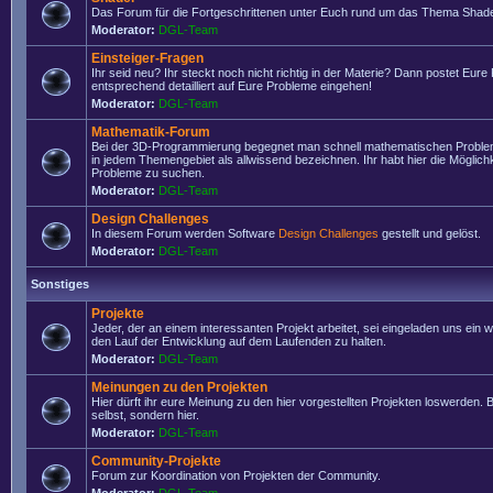
Das Forum für die Fortgeschrittenen unter Euch rund um das Thema Shade
Moderator:
DGL-Team
Einsteiger-Fragen
Ihr seid neu? Ihr steckt noch nicht richtig in der Materie? Dann postet Eure
entsprechend detailliert auf Eure Probleme eingehen!
Moderator:
DGL-Team
Mathematik-Forum
Bei der 3D-Programmierung begegnet man schnell mathematischen Problem
in jedem Themengebiet als allwissend bezeichnen. Ihr habt hier die Möglich
Probleme zu suchen.
Moderator:
DGL-Team
Design Challenges
In diesem Forum werden Software
Design Challenges
gestellt und gelöst.
Moderator:
DGL-Team
Sonstiges
Projekte
Jeder, der an einem interessanten Projekt arbeitet, sei eingeladen uns ein 
den Lauf der Entwicklung auf dem Laufenden zu halten.
Moderator:
DGL-Team
Meinungen zu den Projekten
Hier dürft ihr eure Meinung zu den hier vorgestellten Projekten loswerden. Bi
selbst, sondern hier.
Moderator:
DGL-Team
Community-Projekte
Forum zur Koordination von Projekten der Community.