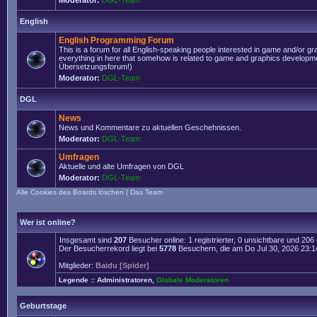
Moderator:
DGL-Team
English
English Programming Forum
This is a forum for all English-speaking people interested in game and/or g
everything in here that somehow is related to game and graphics developmen
Übersetzungsforum!)
Moderator:
DGL-Team
DGL
News
News und Kommentare zu aktuellen Geschehnissen.
Moderator:
DGL-Team
Umfragen
Aktuelle und alte Umfragen von DGL
Moderator:
DGL-Team
Alle Cookies des Boards löschen
|
Das Team
Wer ist online?
Insgesamt sind
207
Besucher online: 1 registrierter, 0 unsichtbare und 20
Der Besucherrekord liegt bei
5778
Besuchern, die am Do Jul 30, 2026 23:14 
Mitglieder:
Baidu [Spider]
Legende ::
Administratoren
,
Globale Moderatoren
Geburtstage