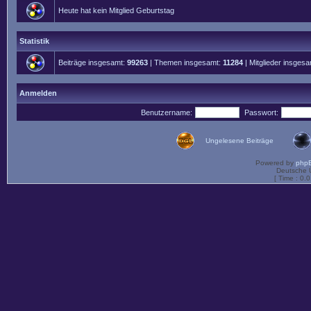
Heute hat kein Mitglied Geburtstag
Statistik
Beiträge insgesamt:
99263
| Themen insgesamt:
11284
| Mitglieder insges
Anmelden
Benutzername:
Passwort:
Ungelesene Beiträge
Powered by
php
Deutsche 
[ Time : 0.