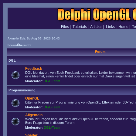
Files
|
Tutorials
|
Articles
|
Links
|
Home
|
T
Aktuelle Zeit: So Aug 09, 2026 16:43
Foren-Übersicht
Forum
DGL
Feedback
DGL lebt davon, von Euch Feedback zu erhalten. Leider bekommen wir nur
eine Idee hat, einen Fehler findet oder einfach nur mal Danke sagen will, ist 
Moderator:
DGL-Team
Programmierung
OpenGL
Bitte nur Fragen zur Programmierung von OpenGL, Effekten oder 3D-Techn
Moderator:
DGL-Team
Allgemein
Wenn Ihr Fragen habt, die nicht direkt OpenGL betreffen, sondern zur Prog
Eure Frage bitte in diesem Forum
Moderator:
DGL-Team
Shader