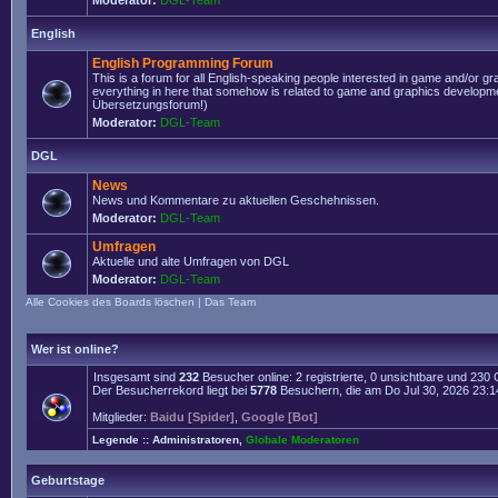
Moderator:
DGL-Team
English
English Programming Forum
This is a forum for all English-speaking people interested in game and/or g
everything in here that somehow is related to game and graphics developmen
Übersetzungsforum!)
Moderator:
DGL-Team
DGL
News
News und Kommentare zu aktuellen Geschehnissen.
Moderator:
DGL-Team
Umfragen
Aktuelle und alte Umfragen von DGL
Moderator:
DGL-Team
Alle Cookies des Boards löschen
|
Das Team
Wer ist online?
Insgesamt sind
232
Besucher online: 2 registrierte, 0 unsichtbare und 230
Der Besucherrekord liegt bei
5778
Besuchern, die am Do Jul 30, 2026 23:14 
Mitglieder:
Baidu [Spider]
,
Google [Bot]
Legende ::
Administratoren
,
Globale Moderatoren
Geburtstage