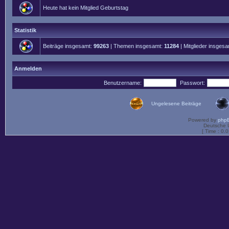
Heute hat kein Mitglied Geburtstag
Statistik
Beiträge insgesamt:
99263
| Themen insgesamt:
11284
| Mitglieder insges
Anmelden
Benutzername:
Passwort:
Ungelesene Beiträge
Powered by
php
Deutsche 
[ Time : 0.