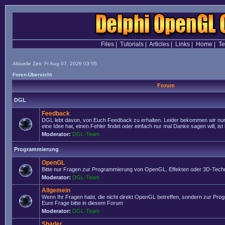
Files
|
Tutorials
|
Articles
|
Links
|
Home
|
T
Aktuelle Zeit: Fr Aug 07, 2026 03:55
Foren-Übersicht
Forum
DGL
Feedback
DGL lebt davon, von Euch Feedback zu erhalten. Leider bekommen wir nur
eine Idee hat, einen Fehler findet oder einfach nur mal Danke sagen will, ist 
Moderator:
DGL-Team
Programmierung
OpenGL
Bitte nur Fragen zur Programmierung von OpenGL, Effekten oder 3D-Techn
Moderator:
DGL-Team
Allgemein
Wenn Ihr Fragen habt, die nicht direkt OpenGL betreffen, sondern zur Prog
Eure Frage bitte in diesem Forum
Moderator:
DGL-Team
Shader