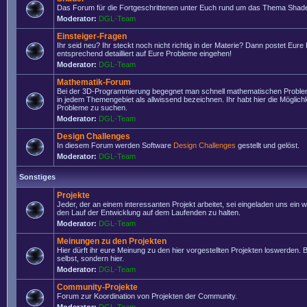
Das Forum für die Fortgeschrittenen unter Euch rund um das Thema Shade
Moderator:
DGL-Team
Einsteiger-Fragen
Ihr seid neu? Ihr steckt noch nicht richtig in der Materie? Dann postet Eure
entsprechend detailliert auf Eure Probleme eingehen!
Moderator:
DGL-Team
Mathematik-Forum
Bei der 3D-Programmierung begegnet man schnell mathematischen Problem
in jedem Themengebiet als allwissend bezeichnen. Ihr habt hier die Möglich
Probleme zu suchen.
Moderator:
DGL-Team
Design Challenges
In diesem Forum werden Software
Design Challenges
gestellt und gelöst.
Moderator:
DGL-Team
Sonstiges
Projekte
Jeder, der an einem interessanten Projekt arbeitet, sei eingeladen uns ein 
den Lauf der Entwicklung auf dem Laufenden zu halten.
Moderator:
DGL-Team
Meinungen zu den Projekten
Hier dürft ihr eure Meinung zu den hier vorgestellten Projekten loswerden. Bi
selbst, sondern hier.
Moderator:
DGL-Team
Community-Projekte
Forum zur Koordination von Projekten der Community.