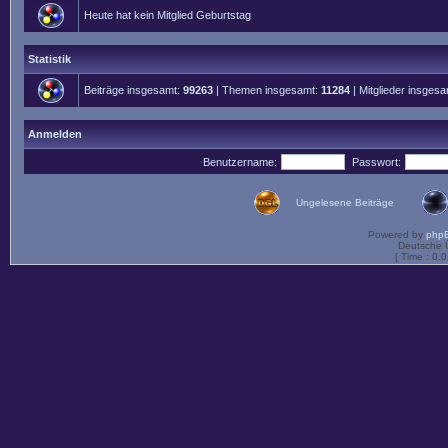
Heute hat kein Mitglied Geburtstag
Statistik
Beiträge insgesamt:
99263
| Themen insgesamt:
11284
| Mitglieder insges
Anmelden
Benutzername:
Passwort:
Ungelesene Beiträge
Powered by
php
Deutsche 
[ Time : 0.