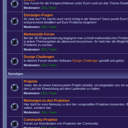
Das Forum für die Fortgeschrittenen unter Euch rund um das Thema Shade
Moderator:
DGL-Team
Einsteiger-Fragen
Ihr seid neu? Ihr steckt noch nicht richtig in der Materie? Dann postet Eure
entsprechend detailliert auf Eure Probleme eingehen!
Moderator:
DGL-Team
Mathematik-Forum
Bei der 3D-Programmierung begegnet man schnell mathematischen Problem
in jedem Themengebiet als allwissend bezeichnen. Ihr habt hier die Möglich
Probleme zu suchen.
Moderator:
DGL-Team
Design Challenges
In diesem Forum werden Software
Design Challenges
gestellt und gelöst.
Moderator:
DGL-Team
Sonstiges
Projekte
Jeder, der an einem interessanten Projekt arbeitet, sei eingeladen uns ein 
den Lauf der Entwicklung auf dem Laufenden zu halten.
Moderator:
DGL-Team
Meinungen zu den Projekten
Hier dürft ihr eure Meinung zu den hier vorgestellten Projekten loswerden. Bi
selbst, sondern hier.
Moderator:
DGL-Team
Community-Projekte
Forum zur Koordination von Projekten der Community.