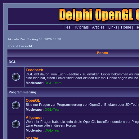
Files
|
Tutorials
|
Articles
|
Links
|
Home
|
T
Aktuelle Zeit: Sa Aug 08, 2026 03:38
Foren-Übersicht
Forum
DGL
Feedback
DGL lebt davon, von Euch Feedback zu erhalten. Leider bekommen wir nur
eine Idee hat, einen Fehler findet oder einfach nur mal Danke sagen will, ist 
Moderator:
DGL-Team
Programmierung
OpenGL
Bitte nur Fragen zur Programmierung von OpenGL, Effekten oder 3D-Techn
Moderator:
DGL-Team
Allgemein
Wenn Ihr Fragen habt, die nicht direkt OpenGL betreffen, sondern zur Prog
Eure Frage bitte in diesem Forum
Moderator:
DGL-Team
Shader