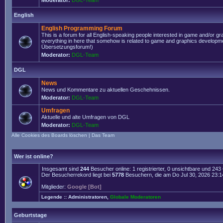
Moderator:
DGL-Team
English
English Programming Forum
This is a forum for all English-speaking people interested in game and/or g
everything in here that somehow is related to game and graphics developmen
Übersetzungsforum!)
Moderator:
DGL-Team
DGL
News
News und Kommentare zu aktuellen Geschehnissen.
Moderator:
DGL-Team
Umfragen
Aktuelle und alte Umfragen von DGL
Moderator:
DGL-Team
Alle Cookies des Boards löschen
|
Das Team
Wer ist online?
Insgesamt sind
244
Besucher online: 1 registrierter, 0 unsichtbare und 24
Der Besucherrekord liegt bei
5778
Besuchern, die am Do Jul 30, 2026 23:14 
Mitglieder:
Google [Bot]
Legende ::
Administratoren
,
Globale Moderatoren
Geburtstage