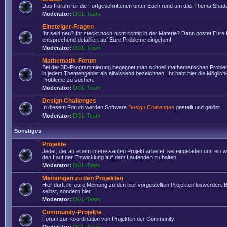
Das Forum für die Fortgeschrittenen unter Euch rund um das Thema Shade
Moderator:
DGL-Team
Einsteiger-Fragen
Ihr seid neu? Ihr steckt noch nicht richtig in der Materie? Dann postet Eure
entsprechend detailliert auf Eure Probleme eingehen!
Moderator:
DGL-Team
Mathematik-Forum
Bei der 3D-Programmierung begegnet man schnell mathematischen Problem
in jedem Themengebiet als allwissend bezeichnen. Ihr habt hier die Möglich
Probleme zu suchen.
Moderator:
DGL-Team
Design Challenges
In diesem Forum werden Software
Design Challenges
gestellt und gelöst.
Moderator:
DGL-Team
Sonstiges
Projekte
Jeder, der an einem interessanten Projekt arbeitet, sei eingeladen uns ein 
den Lauf der Entwicklung auf dem Laufenden zu halten.
Moderator:
DGL-Team
Meinungen zu den Projekten
Hier dürft ihr eure Meinung zu den hier vorgestellten Projekten loswerden. Bi
selbst, sondern hier.
Moderator:
DGL-Team
Community-Projekte
Forum zur Koordination von Projekten der Community.