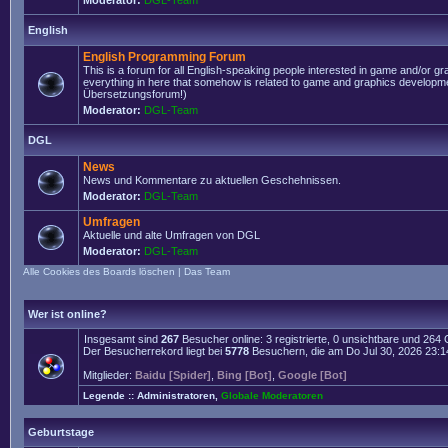
Moderator:
DGL-Team
English
English Programming Forum
This is a forum for all English-speaking people interested in game and/or g
everything in here that somehow is related to game and graphics developmen
Übersetzungsforum!)
Moderator:
DGL-Team
DGL
News
News und Kommentare zu aktuellen Geschehnissen.
Moderator:
DGL-Team
Umfragen
Aktuelle und alte Umfragen von DGL
Moderator:
DGL-Team
Alle Cookies des Boards löschen
|
Das Team
Wer ist online?
Insgesamt sind
267
Besucher online: 3 registrierte, 0 unsichtbare und 264
Der Besucherrekord liegt bei
5778
Besuchern, die am Do Jul 30, 2026 23:14 
Mitglieder:
Baidu [Spider]
,
Bing [Bot]
,
Google [Bot]
Legende ::
Administratoren
,
Globale Moderatoren
Geburtstage