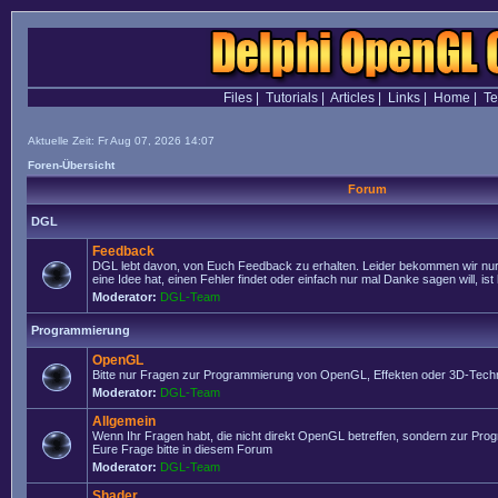
Files
|
Tutorials
|
Articles
|
Links
|
Home
|
T
Aktuelle Zeit: Fr Aug 07, 2026 14:07
Foren-Übersicht
Forum
DGL
Feedback
DGL lebt davon, von Euch Feedback zu erhalten. Leider bekommen wir nur
eine Idee hat, einen Fehler findet oder einfach nur mal Danke sagen will, ist 
Moderator:
DGL-Team
Programmierung
OpenGL
Bitte nur Fragen zur Programmierung von OpenGL, Effekten oder 3D-Techn
Moderator:
DGL-Team
Allgemein
Wenn Ihr Fragen habt, die nicht direkt OpenGL betreffen, sondern zur Prog
Eure Frage bitte in diesem Forum
Moderator:
DGL-Team
Shader