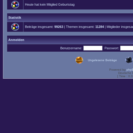
Heute hat kein Mitglied Geburtstag
Statistik
Beiträge insgesamt:
99263
| Themen insgesamt:
11284
| Mitglieder insges
Anmelden
Benutzername:
Passwort:
Ungelesene Beiträge
Powered by
php
Deutsche 
[ Time : 0.