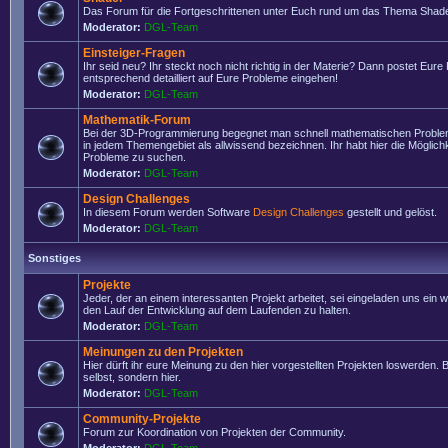
Das Forum für die Fortgeschrittenen unter Euch rund um das Thema Shade
Moderator:
DGL-Team
Einsteiger-Fragen
Ihr seid neu? Ihr steckt noch nicht richtig in der Materie? Dann postet Eure
entsprechend detailliert auf Eure Probleme eingehen!
Moderator:
DGL-Team
Mathematik-Forum
Bei der 3D-Programmierung begegnet man schnell mathematischen Problem
in jedem Themengebiet als allwissend bezeichnen. Ihr habt hier die Möglich
Probleme zu suchen.
Moderator:
DGL-Team
Design Challenges
In diesem Forum werden Software
Design Challenges
gestellt und gelöst.
Moderator:
DGL-Team
Sonstiges
Projekte
Jeder, der an einem interessanten Projekt arbeitet, sei eingeladen uns ein 
den Lauf der Entwicklung auf dem Laufenden zu halten.
Moderator:
DGL-Team
Meinungen zu den Projekten
Hier dürft ihr eure Meinung zu den hier vorgestellten Projekten loswerden. Bi
selbst, sondern hier.
Moderator:
DGL-Team
Community-Projekte
Forum zur Koordination von Projekten der Community.