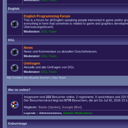
Moderator:
DGL-Team
English
English Programming Forum
This is a forum for all English-speaking people interested in game and/or g
everything in here that somehow is related to game and graphics developmen
Übersetzungsforum!)
Moderator:
DGL-Team
DGL
News
News und Kommentare zu aktuellen Geschehnissen.
Moderator:
DGL-Team
Umfragen
Aktuelle und alte Umfragen von DGL
Moderator:
DGL-Team
Alle Cookies des Boards löschen
|
Das Team
Wer ist online?
Insgesamt sind
222
Besucher online: 2 registrierte, 0 unsichtbare und 220
Der Besucherrekord liegt bei
5778
Besuchern, die am Do Jul 30, 2026 23:14 
Mitglieder:
Baidu [Spider]
,
Google [Bot]
Legende ::
Administratoren
,
Globale Moderatoren
Geburtstage