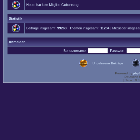
Heute hat kein Mitglied Geburtstag
Statistik
Beiträge insgesamt:
99263
| Themen insgesamt:
11284
| Mitglieder insges
Anmelden
Benutzername:
Passwort:
Ungelesene Beiträge
Powered by
php
Deutsche 
[ Time : 0.