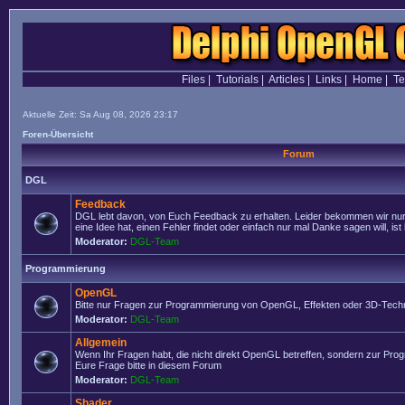
Files
|
Tutorials
|
Articles
|
Links
|
Home
|
T
Aktuelle Zeit: Sa Aug 08, 2026 23:17
Foren-Übersicht
Forum
DGL
Feedback
DGL lebt davon, von Euch Feedback zu erhalten. Leider bekommen wir nur
eine Idee hat, einen Fehler findet oder einfach nur mal Danke sagen will, ist 
Moderator:
DGL-Team
Programmierung
OpenGL
Bitte nur Fragen zur Programmierung von OpenGL, Effekten oder 3D-Techn
Moderator:
DGL-Team
Allgemein
Wenn Ihr Fragen habt, die nicht direkt OpenGL betreffen, sondern zur Prog
Eure Frage bitte in diesem Forum
Moderator:
DGL-Team
Shader