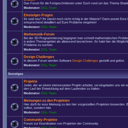
Das Forum für die Fortgeschrittenen unter Euch rund um das Thema Shade
Moderator:
DGL-Team
Einsteiger-Fragen
Ihr seid neu? Ihr steckt noch nicht richtig in der Materie? Dann postet Eure
entsprechend detailliert auf Eure Probleme eingehen!
Moderator:
DGL-Team
Mathematik-Forum
Bei der 3D-Programmierung begegnet man schnell mathematischen Problem
in jedem Themengebiet als allwissend bezeichnen. Ihr habt hier die Möglich
Probleme zu suchen.
Moderator:
DGL-Team
Design Challenges
In diesem Forum werden Software
Design Challenges
gestellt und gelöst.
Moderator:
DGL-Team
Sonstiges
Projekte
Jeder, der an einem interessanten Projekt arbeitet, sei eingeladen uns ein 
den Lauf der Entwicklung auf dem Laufenden zu halten.
Moderator:
DGL-Team
Meinungen zu den Projekten
Hier dürft ihr eure Meinung zu den hier vorgestellten Projekten loswerden. Bi
selbst, sondern hier.
Moderator:
DGL-Team
Community-Projekte
Forum zur Koordination von Projekten der Community.