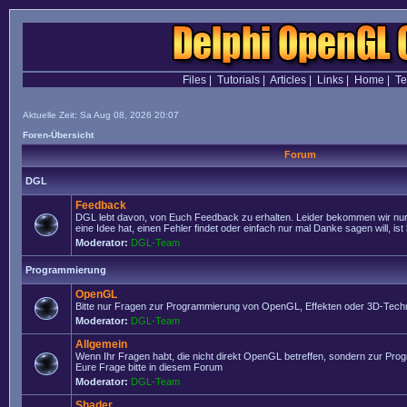
Files
|
Tutorials
|
Articles
|
Links
|
Home
|
T
Aktuelle Zeit: Sa Aug 08, 2026 20:07
Foren-Übersicht
Forum
DGL
Feedback
DGL lebt davon, von Euch Feedback zu erhalten. Leider bekommen wir nur
eine Idee hat, einen Fehler findet oder einfach nur mal Danke sagen will, ist 
Moderator:
DGL-Team
Programmierung
OpenGL
Bitte nur Fragen zur Programmierung von OpenGL, Effekten oder 3D-Techn
Moderator:
DGL-Team
Allgemein
Wenn Ihr Fragen habt, die nicht direkt OpenGL betreffen, sondern zur Prog
Eure Frage bitte in diesem Forum
Moderator:
DGL-Team
Shader