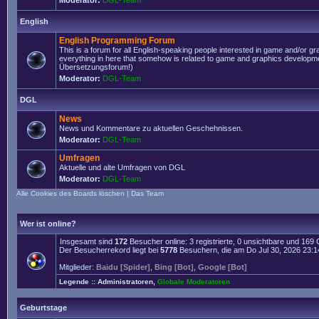
Moderator:
DGL-Team
English
English Programming Forum
This is a forum for all English-speaking people interested in game and/or g
everything in here that somehow is related to game and graphics developmen
Übersetzungsforum!)
Moderator:
DGL-Team
DGL
News
News und Kommentare zu aktuellen Geschehnissen.
Moderator:
DGL-Team
Umfragen
Aktuelle und alte Umfragen von DGL
Moderator:
DGL-Team
Alle Cookies des Boards löschen
|
Das Team
Wer ist online?
Insgesamt sind
172
Besucher online: 3 registrierte, 0 unsichtbare und 169
Der Besucherrekord liegt bei
5778
Besuchern, die am Do Jul 30, 2026 23:14 
Mitglieder:
Baidu [Spider]
,
Bing [Bot]
,
Google [Bot]
Legende ::
Administratoren
,
Globale Moderatoren
Geburtstage