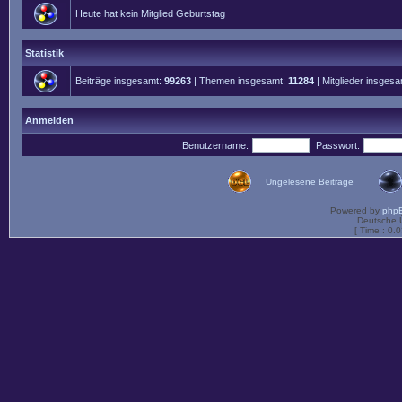
Heute hat kein Mitglied Geburtstag
Statistik
Beiträge insgesamt:
99263
| Themen insgesamt:
11284
| Mitglieder insges
Anmelden
Benutzername:
Passwort:
Ungelesene Beiträge
Powered by
php
Deutsche 
[ Time : 0.