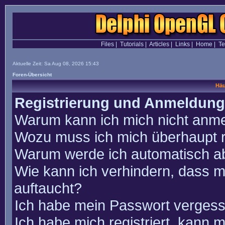
Files
|
Tutorials
|
Articles
|
Links
|
Home
|
T
Aktuelle Zeit: Sa Aug 08, 2026 15:43
Foren-Übersicht
Häu
Registrierung und Anmeldung
Warum kann ich mich nicht anm
Wozu muss ich mich überhaupt r
Warum werde ich automatisch a
Wie kann ich verhindern, dass m
auftaucht?
Ich habe mein Passwort vergess
Ich habe mich registriert, kann 