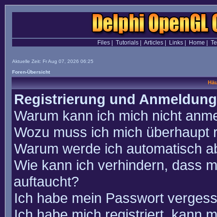
Files
|
Tutorials
|
Articles
|
Links
|
Home
|
T
Aktuelle Zeit: Fr Aug 07, 2026 06:25
Foren-Übersicht
Häu
Registrierung und Anmeldung
Warum kann ich mich nicht anm
Wozu muss ich mich überhaupt r
Warum werde ich automatisch a
Wie kann ich verhindern, dass m
auftaucht?
Ich habe mein Passwort vergess
Ich habe mich registriert, kann 