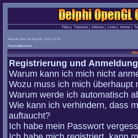
Files
|
Tutorials
|
Articles
|
Links
|
Home
|
T
Aktuelle Zeit: Do Aug 06, 2026 12:52
Foren-Übersicht
Häu
Registrierung und Anmeldung
Warum kann ich mich nicht anm
Wozu muss ich mich überhaupt r
Warum werde ich automatisch a
Wie kann ich verhindern, dass m
auftaucht?
Ich habe mein Passwort vergess
Ich habe mich registriert, kann 