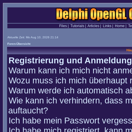
Files
|
Tutorials
|
Articles
|
Links
|
Home
|
T
Aktuelle Zeit: Mo Aug 10, 2026 21:14
Foren-Übersicht
Häu
Registrierung und Anmeldung
Warum kann ich mich nicht anm
Wozu muss ich mich überhaupt r
Warum werde ich automatisch a
Wie kann ich verhindern, dass m
auftaucht?
Ich habe mein Passwort vergess
Ich habe mich registriert, kann 