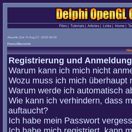
Files
|
Tutorials
|
Articles
|
Links
|
Home
|
T
Aktuelle Zeit: Fr Aug 07, 2026 08:56
Foren-Übersicht
Häu
Registrierung und Anmeldung
Warum kann ich mich nicht anm
Wozu muss ich mich überhaupt r
Warum werde ich automatisch a
Wie kann ich verhindern, dass m
auftaucht?
Ich habe mein Passwort vergess
Ich habe mich registriert, kann 