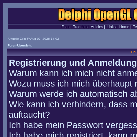
Files
|
Tutorials
|
Articles
|
Links
|
Home
|
T
Aktuelle Zeit: Fr Aug 07, 2026 14:02
Foren-Übersicht
Häu
Registrierung und Anmeldung
Warum kann ich mich nicht anm
Wozu muss ich mich überhaupt r
Warum werde ich automatisch a
Wie kann ich verhindern, dass m
auftaucht?
Ich habe mein Passwort vergess
Ich habe mich registriert, kann 