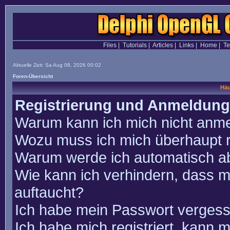
Files
|
Tutorials
|
Articles
|
Links
|
Home
|
T
Aktuelle Zeit: Sa Aug 08, 2026 00:02
Foren-Übersicht
Häu
Registrierung und Anmeldung
Warum kann ich mich nicht anm
Wozu muss ich mich überhaupt r
Warum werde ich automatisch a
Wie kann ich verhindern, dass m
auftaucht?
Ich habe mein Passwort vergess
Ich habe mich registriert, kann 