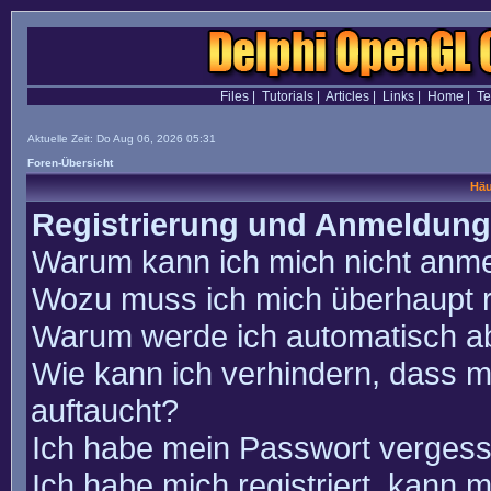
Files
|
Tutorials
|
Articles
|
Links
|
Home
|
T
Aktuelle Zeit: Do Aug 06, 2026 05:31
Foren-Übersicht
Häu
Registrierung und Anmeldung
Warum kann ich mich nicht anm
Wozu muss ich mich überhaupt r
Warum werde ich automatisch a
Wie kann ich verhindern, dass m
auftaucht?
Ich habe mein Passwort vergess
Ich habe mich registriert, kann 