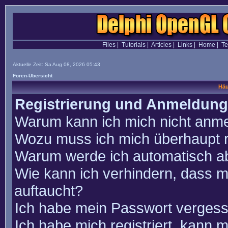
Files
|
Tutorials
|
Articles
|
Links
|
Home
|
T
Aktuelle Zeit: Sa Aug 08, 2026 05:43
Foren-Übersicht
Häu
Registrierung und Anmeldung
Warum kann ich mich nicht anm
Wozu muss ich mich überhaupt r
Warum werde ich automatisch a
Wie kann ich verhindern, dass m
auftaucht?
Ich habe mein Passwort vergess
Ich habe mich registriert, kann 