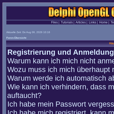
Files
|
Tutorials
|
Articles
|
Links
|
Home
|
T
Aktuelle Zeit: Do Aug 06, 2026 10:16
Foren-Übersicht
Häu
Registrierung und Anmeldung
Warum kann ich mich nicht anm
Wozu muss ich mich überhaupt r
Warum werde ich automatisch a
Wie kann ich verhindern, dass m
auftaucht?
Ich habe mein Passwort vergess
Ich habe mich registriert, kann 