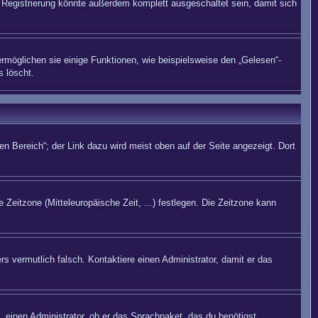
Registrierung könnte außerdem komplett ausgeschaltet sein, damit sich
rmöglichen sie einige Funktionen, wie beispielsweise den „Gelesen“-
s löscht.
n Bereich“; der Link dazu wird meist oben auf der Seite angezeigt. Dort
 Zeitzone (Mitteleuropäische Zeit, ...) festlegen. Die Zeitzone kann
rs vermutlich falsch. Kontaktiere einen Administrator, damit er das
. einen Administrator, ob er das Sprachpaket, das du benötigst,