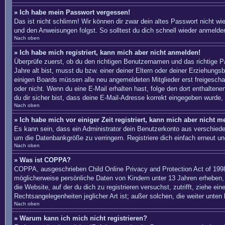
» Ich habe mein Passwort vergessen!
Das ist nicht schlimm! Wir können dir zwar dein altes Passwort nicht w
und den Anweisungen folgst. So solltest du dich schnell wieder anmelde
Nach oben
» Ich habe mich registriert, kann mich aber nicht anmelden!
Überprüfe zuerst, ob du den richtigen Benutzernamen und das richtige
Jahre alt bist, musst du bzw. einer deiner Eltern oder deiner Erziehungs
einigen Boards müssen alle neu angemeldeten Mitglieder erst freigeschalte
oder nicht. Wenn du eine E-Mail erhalten hast, folge den dort enthalte
du dir sicher bist, dass deine E-Mail-Adresse korrekt eingegeben wurde, 
Nach oben
» Ich habe mich vor einiger Zeit registriert, kann mich aber nicht 
Es kann sein, dass ein Administrator dein Benutzerkonto aus verschiede
um die Datenbankgröße zu verringern. Registriere dich einfach erneut un
Nach oben
» Was ist COPPA?
COPPA, ausgeschrieben Child Online Privacy and Protection Act of 1998
möglicherweise persönliche Daten von Kindern unter 13 Jahren erheben, 
die Website, auf der du dich zu registrieren versuchst, zutrifft, ziehe 
Rechtsangelegenheiten jeglicher Art ist; außer solchen, die weiter unten
Nach oben
» Warum kann ich mich nicht registrieren?