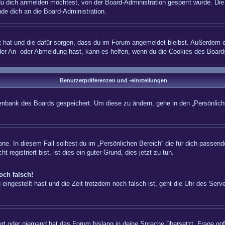
 dich anmelden möchtest, von der Board-Administration gesperrt wurde. Die 
e dich an die Board-Administration.
lt hat und die dafür sorgen, dass du im Forum angemeldet bleibst. Außerdem e
 der An- oder Abmeldung hast, kann es helfen, wenn du die Cookies des Board
Benutzerpräferenzen und -einstellungen
atenbank des Boards gespeichert. Um diese zu ändern, gehe in den „Persönliche
ne. In diesem Fall solltest du im „Persönlichen Bereich“ die für dich passende
registriert bist, ist dies ein guter Grund, dies jetzt zu tun.
och falsch!
eingestellt hast und die Zeit trotzdem noch falsch ist, geht die Uhr des Serve
iert oder niemand hat das Forum bislang in deine Sprache übersetzt. Frage ggf