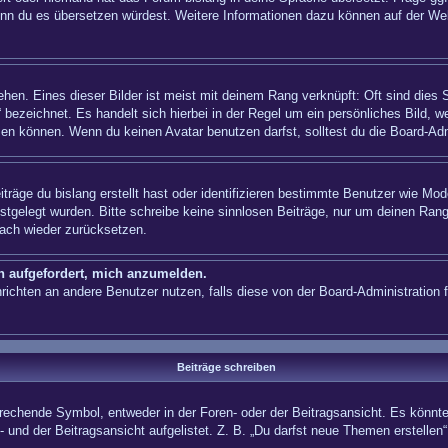
n, wenn du es übersetzen würdest. Weitere Informationen dazu können auf der
hen. Eines dieser Bilder ist meist mit deinem Rang verknüpft: Oft sind dies 
 bezeichnet. Es handelt sich hierbei in der Regel um ein persönliches Bild, w
en können. Wenn du keinen Avatar benutzen darfst, solltest du die Board-Adm
träge du bislang erstellt hast oder identifizieren bestimmte Benutzer wie Mo
festgelegt wurden. Bitte schreibe keine sinnlosen Beiträge, nur um deinen Ra
fach wieder zurücksetzen.
ch aufgefordert, mich anzumelden.
achrichten an andere Benutzer nutzen, falls diese von der Board-Administrati
Beiträge schreiben
hende Symbol, entweder in der Foren- oder der Beitragsansicht. Es könnte se
 und der Beitragsansicht aufgelistet. Z. B. „Du darfst neue Themen erstelle