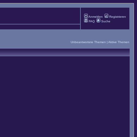
Anmelden
Registrieren
FAQ
Suche
Unbeantwortete Themen
|
Aktive Themen