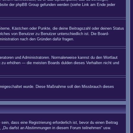
 Website der phpBB Group gefunden werden (siehe Link am Ende jeder
Sterne, Kästchen oder Punkte, die deine Beitragszahl oder deinen Status
elches von Benutzer zu Benutzer unterschiedlich ist. Die Board-
inistration nach den Gründen dafür fragen.
deratoren und Administratoren. Normalerweise kannst du den Wortlaut
ng zu erhöhen — die meisten Boards dulden dieses Verhalten nicht und
on freigeschaltet wurde. Diese Maßnahme soll den Missbrauch dieses
in, dass eine Registrierung erforderlich ist, bevor du einen Beitrag
n“, „Du darfst an Abstimmungen in diesem Forum teilnehmen“ usw.