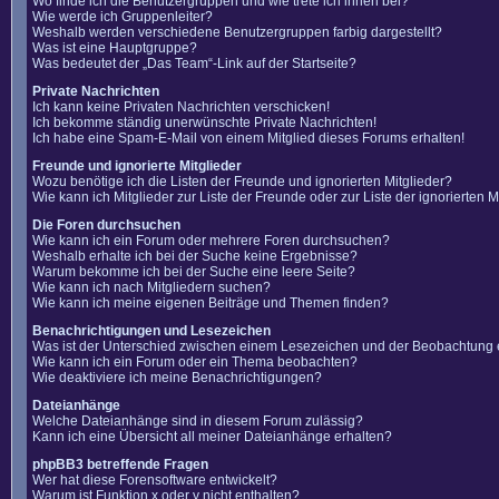
Wo finde ich die Benutzergruppen und wie trete ich ihnen bei?
Wie werde ich Gruppenleiter?
Weshalb werden verschiedene Benutzergruppen farbig dargestellt?
Was ist eine Hauptgruppe?
Was bedeutet der „Das Team“-Link auf der Startseite?
Private Nachrichten
Ich kann keine Privaten Nachrichten verschicken!
Ich bekomme ständig unerwünschte Private Nachrichten!
Ich habe eine Spam-E-Mail von einem Mitglied dieses Forums erhalten!
Freunde und ignorierte Mitglieder
Wozu benötige ich die Listen der Freunde und ignorierten Mitglieder?
Wie kann ich Mitglieder zur Liste der Freunde oder zur Liste der ignorierten
Die Foren durchsuchen
Wie kann ich ein Forum oder mehrere Foren durchsuchen?
Weshalb erhalte ich bei der Suche keine Ergebnisse?
Warum bekomme ich bei der Suche eine leere Seite?
Wie kann ich nach Mitgliedern suchen?
Wie kann ich meine eigenen Beiträge und Themen finden?
Benachrichtigungen und Lesezeichen
Was ist der Unterschied zwischen einem Lesezeichen und der Beobachtung
Wie kann ich ein Forum oder ein Thema beobachten?
Wie deaktiviere ich meine Benachrichtigungen?
Dateianhänge
Welche Dateianhänge sind in diesem Forum zulässig?
Kann ich eine Übersicht all meiner Dateianhänge erhalten?
phpBB3 betreffende Fragen
Wer hat diese Forensoftware entwickelt?
Warum ist Funktion x oder y nicht enthalten?