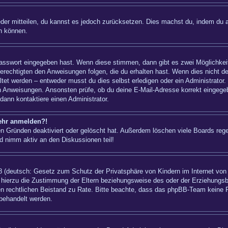
ieder mitteilen, du kannst es jedoch zurücksetzen. Dies machst du, indem du 
n können.
 Passwort eingegeben hast. Wenn diese stimmen, dann gibt es zwei Möglichk
berechtigten den Anweisungen folgen, die du erhalten hast. Wenn dies nicht der
t werden – entweder musst du dies selbst erledigen oder ein Administrator. Bei
nen Anweisungen. Ansonsten prüfe, ob du deine E-Mail-Adresse korrekt eingeg
dann kontaktiere einen Administrator.
mehr anmelden?!
n Gründen deaktiviert oder gelöscht hat. Außerdem löschen viele Boards regel
d nimm aktiv an den Diskussionen teil!
 (deutsch: Gesetz zum Schutz der Privatsphäre von Kindern im Internet von 1
hierzu die Zustimmung der Eltern beziehungsweise des oder der Erziehungsber
einen rechtlichen Beistand zu Rate. Bitte beachte, dass das phpBB-Team keine 
 behandelt werden.