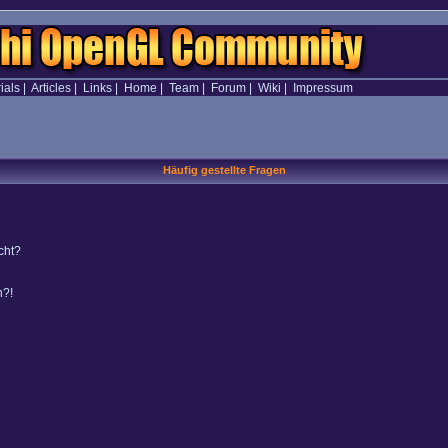
ials
|
Articles
|
Links
|
Home
|
Team
|
Forum
|
Wiki
|
Impressum
Häufig gestellte Fragen
cht?
n?!