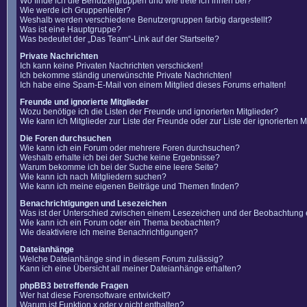
Wo finde ich die Benutzergruppen und wie trete ich ihnen bei?
Wie werde ich Gruppenleiter?
Weshalb werden verschiedene Benutzergruppen farbig dargestellt?
Was ist eine Hauptgruppe?
Was bedeutet der „Das Team“-Link auf der Startseite?
Private Nachrichten
Ich kann keine Privaten Nachrichten verschicken!
Ich bekomme ständig unerwünschte Private Nachrichten!
Ich habe eine Spam-E-Mail von einem Mitglied dieses Forums erhalten!
Freunde und ignorierte Mitglieder
Wozu benötige ich die Listen der Freunde und ignorierten Mitglieder?
Wie kann ich Mitglieder zur Liste der Freunde oder zur Liste der ignorierten
Die Foren durchsuchen
Wie kann ich ein Forum oder mehrere Foren durchsuchen?
Weshalb erhalte ich bei der Suche keine Ergebnisse?
Warum bekomme ich bei der Suche eine leere Seite?
Wie kann ich nach Mitgliedern suchen?
Wie kann ich meine eigenen Beiträge und Themen finden?
Benachrichtigungen und Lesezeichen
Was ist der Unterschied zwischen einem Lesezeichen und der Beobachtung
Wie kann ich ein Forum oder ein Thema beobachten?
Wie deaktiviere ich meine Benachrichtigungen?
Dateianhänge
Welche Dateianhänge sind in diesem Forum zulässig?
Kann ich eine Übersicht all meiner Dateianhänge erhalten?
phpBB3 betreffende Fragen
Wer hat diese Forensoftware entwickelt?
Warum ist Funktion x oder y nicht enthalten?