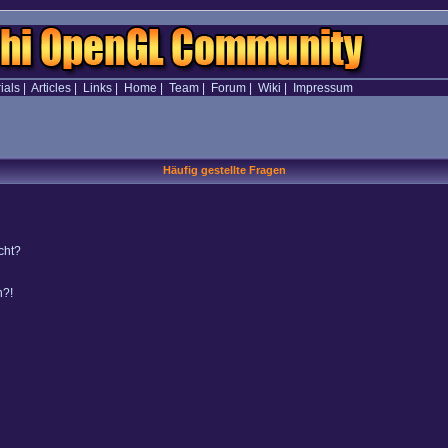
ials
|
Articles
|
Links
|
Home
|
Team
|
Forum
|
Wiki
|
Impressum
Häufig gestellte Fragen
cht?
n?!