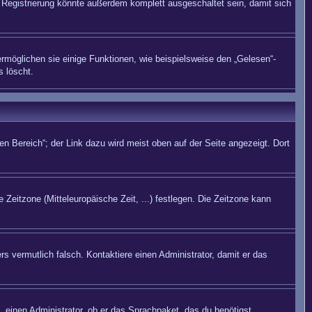
Registrierung könnte außerdem komplett ausgeschaltet sein, damit sich
rmöglichen sie einige Funktionen, wie beispielsweise den „Gelesen“-
s löscht.
n Bereich“; der Link dazu wird meist oben auf der Seite angezeigt. Dort
 Zeitzone (Mitteleuropäische Zeit, ...) festlegen. Die Zeitzone kann
rs vermutlich falsch. Kontaktiere einen Administrator, damit er das
. einen Administrator, ob er das Sprachpaket, das du benötigst,