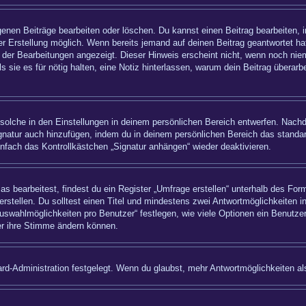
igenen Beiträge bearbeiten oder löschen. Du kannst einen Beitrag bearbeiten,
ner Erstellung möglich. Wenn bereits jemand auf deinen Beitrag geantwortet hat
 der Bearbeitungen angezeigt. Dieser Hinweis erscheint nicht, wenn noch nie
ls sie es für nötig halten, eine Notiz hinterlassen, warum dein Beitrag überar
olche in den Einstellungen in deinem persönlichen Bereich entwerfen. Nachde
ignatur auch hinzufügen, indem du in deinem persönlichen Bereich das standa
nfach das Kontrollkästchen „Signatur anhängen“ wieder deaktivieren.
bearbeitest, findest du ein Register „Umfrage erstellen“ unterhalb des Formu
rstellen. Du solltest einen Titel und mindestens zwei Antwortmöglichkeiten i
uswahlmöglichkeiten pro Benutzer“ festlegen, wie viele Optionen ein Benutzer
zer ihre Stimme ändern können.
rd-Administration festgelegt. Wenn du glaubst, mehr Antwortmöglichkeiten als