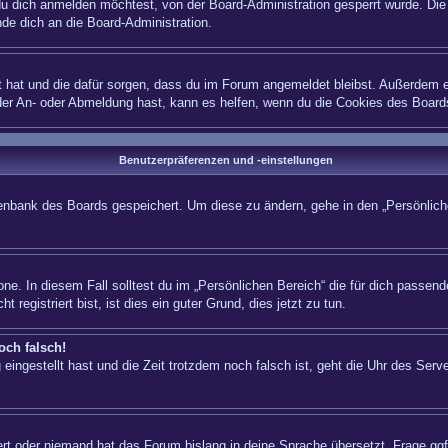
 dich anmelden möchtest, von der Board-Administration gesperrt wurde. Die 
e dich an die Board-Administration.
lt hat und die dafür sorgen, dass du im Forum angemeldet bleibst. Außerdem e
 der An- oder Abmeldung hast, kann es helfen, wenn du die Cookies des Board
Benutzerpräferenzen und -einstellungen
atenbank des Boards gespeichert. Um diese zu ändern, gehe in den „Persönliche
ne. In diesem Fall solltest du im „Persönlichen Bereich“ die für dich passende
registriert bist, ist dies ein guter Grund, dies jetzt zu tun.
och falsch!
eingestellt hast und die Zeit trotzdem noch falsch ist, geht die Uhr des Serve
iert oder niemand hat das Forum bislang in deine Sprache übersetzt. Frage ggf