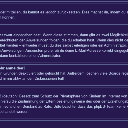
ieder mitteilen, du kannst es jedoch zurücksetzen. Dies machst du, indem du 
n können.
 Passwort eingegeben hast. Wenn diese stimmen, dann gibt es zwei Möglichk
berechtigten den Anweisungen folgen, die du erhalten hast. Wenn dies nicht der
t werden – entweder musst du dies selbst erledigen oder ein Administrator. Bei
nen Anweisungen. Ansonsten prüfe, ob du deine E-Mail-Adresse korrekt eingeg
dann kontaktiere einen Administrator.
mehr anmelden?!
n Gründen deaktiviert oder gelöscht hat. Außerdem löschen viele Boards regel
d nimm aktiv an den Diskussionen teil!
 (deutsch: Gesetz zum Schutz der Privatsphäre von Kindern im Internet von 1
hierzu die Zustimmung der Eltern beziehungsweise des oder der Erziehungsber
einen rechtlichen Beistand zu Rate. Bitte beachte, dass das phpBB-Team keine 
 behandelt werden.