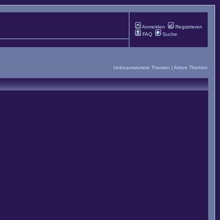
Anmelden
Registrieren
FAQ
Suche
Unbeantwortete Themen
|
Aktive Themen