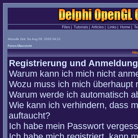
Files
|
Tutorials
|
Articles
|
Links
|
Home
|
T
Aktuelle Zeit: So Aug 09, 2026 04:21
Foren-Übersicht
Häu
Registrierung und Anmeldung
Warum kann ich mich nicht anm
Wozu muss ich mich überhaupt r
Warum werde ich automatisch a
Wie kann ich verhindern, dass m
auftaucht?
Ich habe mein Passwort vergess
Ich habe mich registriert, kann 