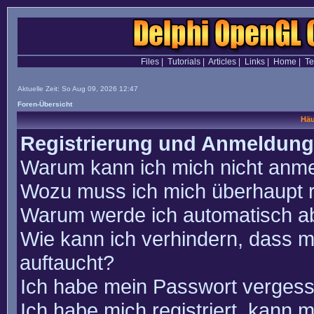
Files
|
Tutorials
|
Articles
|
Links
|
Home
|
T
Aktuelle Zeit: So Aug 09, 2026 12:47
Foren-Übersicht
Häu
Registrierung und Anmeldung
Warum kann ich mich nicht anm
Wozu muss ich mich überhaupt r
Warum werde ich automatisch a
Wie kann ich verhindern, dass m
auftaucht?
Ich habe mein Passwort vergess
Ich habe mich registriert, kann 