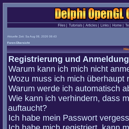
Files
|
Tutorials
|
Articles
|
Links
|
Home
|
T
Aktuelle Zeit: Sa Aug 08, 2026 08:43
Foren-Übersicht
Häu
Registrierung und Anmeldung
Warum kann ich mich nicht anm
Wozu muss ich mich überhaupt r
Warum werde ich automatisch a
Wie kann ich verhindern, dass m
auftaucht?
Ich habe mein Passwort vergess
Ich habe mich registriert, kann 