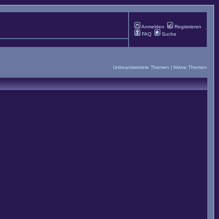
Anmelden
Registrieren
FAQ
Suche
Unbeantwortete Themen
|
Aktive Themen