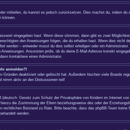
ieder mitteilen, du kannst es jedoch zurücksetzen. Dies machst du, indem du 
n können.
 Passwort eingegeben hast. Wenn diese stimmen, dann gibt es zwei Möglichk
berechtigten den Anweisungen folgen, die du erhalten hast. Wenn dies nicht der
t werden – entweder musst du dies selbst erledigen oder ein Administrator. Bei
nen Anweisungen. Ansonsten prüfe, ob du deine E-Mail-Adresse korrekt eingeg
dann kontaktiere einen Administrator.
mehr anmelden?!
n Gründen deaktiviert oder gelöscht hat. Außerdem löschen viele Boards regel
d nimm aktiv an den Diskussionen teil!
 (deutsch: Gesetz zum Schutz der Privatsphäre von Kindern im Internet von 1
hierzu die Zustimmung der Eltern beziehungsweise des oder der Erziehungsber
einen rechtlichen Beistand zu Rate. Bitte beachte, dass das phpBB-Team keine 
 behandelt werden.