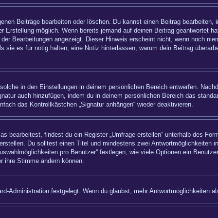
igenen Beiträge bearbeiten oder löschen. Du kannst einen Beitrag bearbeiten,
ner Erstellung möglich. Wenn bereits jemand auf deinen Beitrag geantwortet hat
 der Bearbeitungen angezeigt. Dieser Hinweis erscheint nicht, wenn noch nie
ls sie es für nötig halten, eine Notiz hinterlassen, warum dein Beitrag überar
olche in den Einstellungen in deinem persönlichen Bereich entwerfen. Nachde
ignatur auch hinzufügen, indem du in deinem persönlichen Bereich das standa
nfach das Kontrollkästchen „Signatur anhängen“ wieder deaktivieren.
bearbeitest, findest du ein Register „Umfrage erstellen“ unterhalb des Formu
rstellen. Du solltest einen Titel und mindestens zwei Antwortmöglichkeiten i
uswahlmöglichkeiten pro Benutzer“ festlegen, wie viele Optionen ein Benutzer
zer ihre Stimme ändern können.
rd-Administration festgelegt. Wenn du glaubst, mehr Antwortmöglichkeiten als