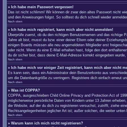
» Ich habe mein Passwort vergessen!
Das ist nicht schlimm! Wir können dir zwar dein altes Passwort nicht w
und den Anweisungen folgst. So solltest du dich schnell wieder anmelde
Nach oben
» Ich habe mich registriert, kann mich aber nicht anmelden!
Überprüfe zuerst, ob du den richtigen Benutzernamen und das richtige
Jahre alt bist, musst du bzw. einer deiner Eltern oder deiner Erziehungs
einigen Boards müssen alle neu angemeldeten Mitglieder erst freigeschalte
oder nicht. Wenn du eine E-Mail erhalten hast, folge den dort enthalte
du dir sicher bist, dass deine E-Mail-Adresse korrekt eingegeben wurde, 
Nach oben
» Ich habe mich vor einiger Zeit registriert, kann mich aber nicht 
Es kann sein, dass ein Administrator dein Benutzerkonto aus verschiede
um die Datenbankgröße zu verringern. Registriere dich einfach erneut un
Nach oben
» Was ist COPPA?
COPPA, ausgeschrieben Child Online Privacy and Protection Act of 1998
möglicherweise persönliche Daten von Kindern unter 13 Jahren erheben, 
die Website, auf der du dich zu registrieren versuchst, zutrifft, ziehe 
Rechtsangelegenheiten jeglicher Art ist; außer solchen, die weiter unten
Nach oben
» Warum kann ich mich nicht registrieren?