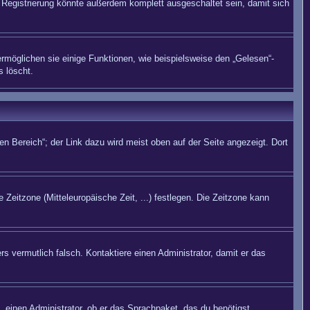
Registrierung könnte außerdem komplett ausgeschaltet sein, damit sich
rmöglichen sie einige Funktionen, wie beispielsweise den „Gelesen“-
s löscht.
n Bereich“; der Link dazu wird meist oben auf der Seite angezeigt. Dort
 Zeitzone (Mitteleuropäische Zeit, ...) festlegen. Die Zeitzone kann
rs vermutlich falsch. Kontaktiere einen Administrator, damit er das
. einen Administrator, ob er das Sprachpaket, das du benötigst,