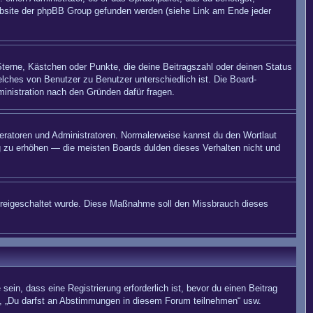
 Website der phpBB Group gefunden werden (siehe Link am Ende jeder
Sterne, Kästchen oder Punkte, die deine Beitragszahl oder deinen Status
elches von Benutzer zu Benutzer unterschiedlich ist. Die Board-
inistration nach den Gründen dafür fragen.
deratoren und Administratoren. Normalerweise kannst du den Wortlaut
ng zu erhöhen — die meisten Boards dulden dieses Verhalten nicht und
on freigeschaltet wurde. Diese Maßnahme soll den Missbrauch dieses
in, dass eine Registrierung erforderlich ist, bevor du einen Beitrag
n“, „Du darfst an Abstimmungen in diesem Forum teilnehmen“ usw.