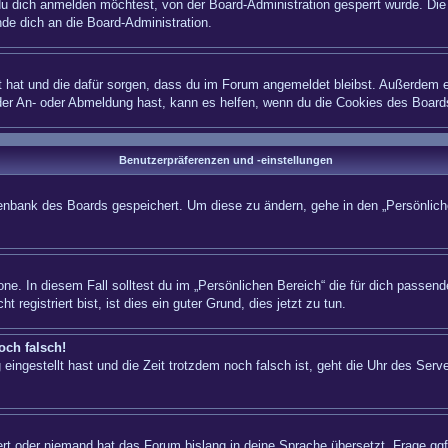
 dich anmelden möchtest, von der Board-Administration gesperrt wurde. Die 
e dich an die Board-Administration.
lt hat und die dafür sorgen, dass du im Forum angemeldet bleibst. Außerdem e
 der An- oder Abmeldung hast, kann es helfen, wenn du die Cookies des Board
Benutzerpräferenzen und -einstellungen
atenbank des Boards gespeichert. Um diese zu ändern, gehe in den „Persönliche
ne. In diesem Fall solltest du im „Persönlichen Bereich“ die für dich passende
registriert bist, ist dies ein guter Grund, dies jetzt zu tun.
och falsch!
eingestellt hast und die Zeit trotzdem noch falsch ist, geht die Uhr des Serve
iert oder niemand hat das Forum bislang in deine Sprache übersetzt. Frage ggf