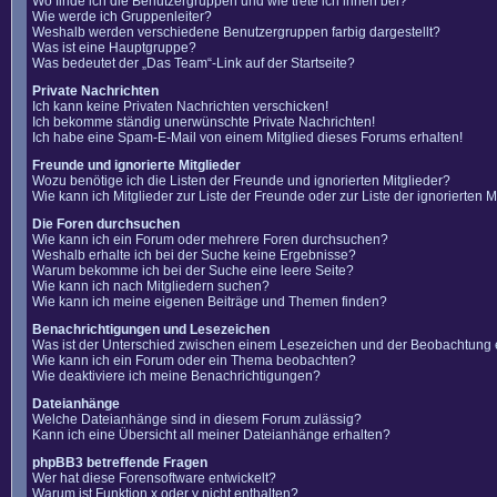
Wo finde ich die Benutzergruppen und wie trete ich ihnen bei?
Wie werde ich Gruppenleiter?
Weshalb werden verschiedene Benutzergruppen farbig dargestellt?
Was ist eine Hauptgruppe?
Was bedeutet der „Das Team“-Link auf der Startseite?
Private Nachrichten
Ich kann keine Privaten Nachrichten verschicken!
Ich bekomme ständig unerwünschte Private Nachrichten!
Ich habe eine Spam-E-Mail von einem Mitglied dieses Forums erhalten!
Freunde und ignorierte Mitglieder
Wozu benötige ich die Listen der Freunde und ignorierten Mitglieder?
Wie kann ich Mitglieder zur Liste der Freunde oder zur Liste der ignorierten
Die Foren durchsuchen
Wie kann ich ein Forum oder mehrere Foren durchsuchen?
Weshalb erhalte ich bei der Suche keine Ergebnisse?
Warum bekomme ich bei der Suche eine leere Seite?
Wie kann ich nach Mitgliedern suchen?
Wie kann ich meine eigenen Beiträge und Themen finden?
Benachrichtigungen und Lesezeichen
Was ist der Unterschied zwischen einem Lesezeichen und der Beobachtung
Wie kann ich ein Forum oder ein Thema beobachten?
Wie deaktiviere ich meine Benachrichtigungen?
Dateianhänge
Welche Dateianhänge sind in diesem Forum zulässig?
Kann ich eine Übersicht all meiner Dateianhänge erhalten?
phpBB3 betreffende Fragen
Wer hat diese Forensoftware entwickelt?
Warum ist Funktion x oder y nicht enthalten?