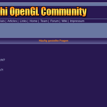
ials
|
Articles
|
Links
|
Home
|
Team
|
Forum
|
Wiki
|
Impressum
Häufig gestellte Fragen
cht?
n?!