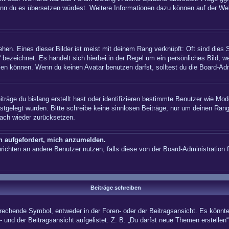
n, wenn du es übersetzen würdest. Weitere Informationen dazu können auf der
hen. Eines dieser Bilder ist meist mit deinem Rang verknüpft: Oft sind dies 
 bezeichnet. Es handelt sich hierbei in der Regel um ein persönliches Bild, w
en können. Wenn du keinen Avatar benutzen darfst, solltest du die Board-Adm
träge du bislang erstellt hast oder identifizieren bestimmte Benutzer wie Mo
festgelegt wurden. Bitte schreibe keine sinnlosen Beiträge, nur um deinen Ra
fach wieder zurücksetzen.
ch aufgefordert, mich anzumelden.
achrichten an andere Benutzer nutzen, falls diese von der Board-Administrati
Beiträge schreiben
hende Symbol, entweder in der Foren- oder der Beitragsansicht. Es könnte se
 und der Beitragsansicht aufgelistet. Z. B. „Du darfst neue Themen erstelle