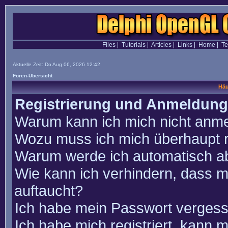
Files
|
Tutorials
|
Articles
|
Links
|
Home
|
T
Aktuelle Zeit: Do Aug 06, 2026 12:42
Foren-Übersicht
Häu
Registrierung und Anmeldung
Warum kann ich mich nicht anm
Wozu muss ich mich überhaupt r
Warum werde ich automatisch a
Wie kann ich verhindern, dass m
auftaucht?
Ich habe mein Passwort vergess
Ich habe mich registriert, kann 