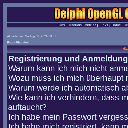
Files
|
Tutorials
|
Articles
|
Links
|
Home
|
T
Aktuelle Zeit: Sa Aug 08, 2026 00:32
Foren-Übersicht
Häu
Registrierung und Anmeldung
Warum kann ich mich nicht anm
Wozu muss ich mich überhaupt r
Warum werde ich automatisch a
Wie kann ich verhindern, dass m
auftaucht?
Ich habe mein Passwort vergess
Ich habe mich registriert, kann 