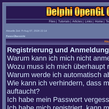
Files
|
Tutorials
|
Articles
|
Links
|
Home
|
T
Aktuelle Zeit: Fr Aug 07, 2026 22:14
Foren-Übersicht
Häu
Registrierung und Anmeldung
Warum kann ich mich nicht anm
Wozu muss ich mich überhaupt r
Warum werde ich automatisch a
Wie kann ich verhindern, dass m
auftaucht?
Ich habe mein Passwort vergess
Ich habe mich registriert, kann 