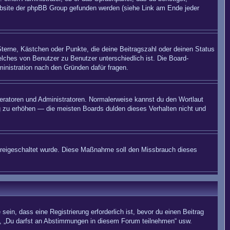
 Website der phpBB Group gefunden werden (siehe Link am Ende jeder
Sterne, Kästchen oder Punkte, die deine Beitragszahl oder deinen Status
elches von Benutzer zu Benutzer unterschiedlich ist. Die Board-
inistration nach den Gründen dafür fragen.
deratoren und Administratoren. Normalerweise kannst du den Wortlaut
ng zu erhöhen — die meisten Boards dulden dieses Verhalten nicht und
on freigeschaltet wurde. Diese Maßnahme soll den Missbrauch dieses
in, dass eine Registrierung erforderlich ist, bevor du einen Beitrag
n“, „Du darfst an Abstimmungen in diesem Forum teilnehmen“ usw.