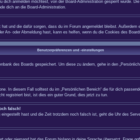
 dich anmelden möchtest, von der Board-Administration gesperrt wurde. Die 
e dich an die Board-Administration.
lt hat und die dafür sorgen, dass du im Forum angemeldet bleibst. Außerdem e
 der An- oder Abmeldung hast, kann es helfen, wenn du die Cookies des Board
Benutzerpräferenzen und -einstellungen
atenbank des Boards gespeichert. Um diese zu ändern, gehe in den „Persönliche
ne. In diesem Fall solltest du im „Persönlichen Bereich“ die für dich passende
registriert bist, ist dies ein guter Grund, dies jetzt zu tun.
och falsch!
eingestellt hast und die Zeit trotzdem noch falsch ist, geht die Uhr des Serve
iert oder niemand hat das Forum bislang in deine Sprache übersetzt. Frage ggf