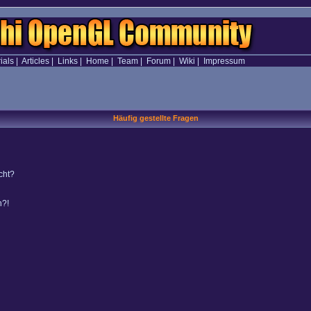
ials
|
Articles
|
Links
|
Home
|
Team
|
Forum
|
Wiki
|
Impressum
Häufig gestellte Fragen
cht?
n?!