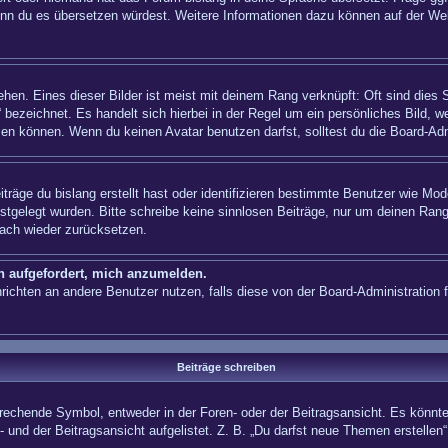
n, wenn du es übersetzen würdest. Weitere Informationen dazu können auf der
hen. Eines dieser Bilder ist meist mit deinem Rang verknüpft: Oft sind dies 
 bezeichnet. Es handelt sich hierbei in der Regel um ein persönliches Bild, w
en können. Wenn du keinen Avatar benutzen darfst, solltest du die Board-Adm
träge du bislang erstellt hast oder identifizieren bestimmte Benutzer wie Mo
festgelegt wurden. Bitte schreibe keine sinnlosen Beiträge, nur um deinen Ra
fach wieder zurücksetzen.
ch aufgefordert, mich anzumelden.
achrichten an andere Benutzer nutzen, falls diese von der Board-Administrati
Beiträge schreiben
hende Symbol, entweder in der Foren- oder der Beitragsansicht. Es könnte se
 und der Beitragsansicht aufgelistet. Z. B. „Du darfst neue Themen erstelle