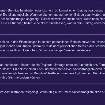
igenen Beiträge bearbeiten oder löschen. Du kannst einen Beitrag bearbeiten,
ner Erstellung möglich. Wenn bereits jemand auf deinen Beitrag geantwortet hat
 der Bearbeitungen angezeigt. Dieser Hinweis erscheint nicht, wenn noch nie
ls sie es für nötig halten, eine Notiz hinterlassen, warum dein Beitrag überar
olche in den Einstellungen in deinem persönlichen Bereich entwerfen. Nachde
ignatur auch hinzufügen, indem du in deinem persönlichen Bereich das standa
nfach das Kontrollkästchen „Signatur anhängen“ wieder deaktivieren.
bearbeitest, findest du ein Register „Umfrage erstellen“ unterhalb des Formu
rstellen. Du solltest einen Titel und mindestens zwei Antwortmöglichkeiten i
uswahlmöglichkeiten pro Benutzer“ festlegen, wie viele Optionen ein Benutzer
zer ihre Stimme ändern können.
rd-Administration festgelegt. Wenn du glaubst, mehr Antwortmöglichkeiten als