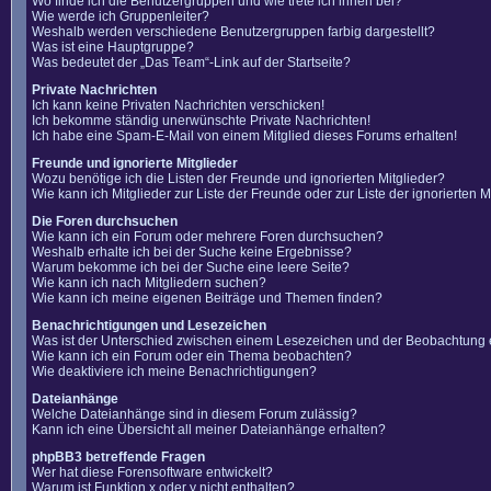
Wo finde ich die Benutzergruppen und wie trete ich ihnen bei?
Wie werde ich Gruppenleiter?
Weshalb werden verschiedene Benutzergruppen farbig dargestellt?
Was ist eine Hauptgruppe?
Was bedeutet der „Das Team“-Link auf der Startseite?
Private Nachrichten
Ich kann keine Privaten Nachrichten verschicken!
Ich bekomme ständig unerwünschte Private Nachrichten!
Ich habe eine Spam-E-Mail von einem Mitglied dieses Forums erhalten!
Freunde und ignorierte Mitglieder
Wozu benötige ich die Listen der Freunde und ignorierten Mitglieder?
Wie kann ich Mitglieder zur Liste der Freunde oder zur Liste der ignorierten
Die Foren durchsuchen
Wie kann ich ein Forum oder mehrere Foren durchsuchen?
Weshalb erhalte ich bei der Suche keine Ergebnisse?
Warum bekomme ich bei der Suche eine leere Seite?
Wie kann ich nach Mitgliedern suchen?
Wie kann ich meine eigenen Beiträge und Themen finden?
Benachrichtigungen und Lesezeichen
Was ist der Unterschied zwischen einem Lesezeichen und der Beobachtung
Wie kann ich ein Forum oder ein Thema beobachten?
Wie deaktiviere ich meine Benachrichtigungen?
Dateianhänge
Welche Dateianhänge sind in diesem Forum zulässig?
Kann ich eine Übersicht all meiner Dateianhänge erhalten?
phpBB3 betreffende Fragen
Wer hat diese Forensoftware entwickelt?
Warum ist Funktion x oder y nicht enthalten?