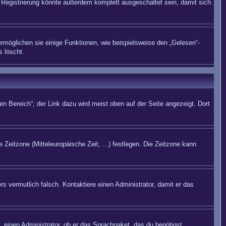
Registrierung könnte außerdem komplett ausgeschaltet sein, damit sich
rmöglichen sie einige Funktionen, wie beispielsweise den „Gelesen“-
s löscht.
n Bereich“; der Link dazu wird meist oben auf der Seite angezeigt. Dort
 Zeitzone (Mitteleuropäische Zeit, ...) festlegen. Die Zeitzone kann
rs vermutlich falsch. Kontaktiere einen Administrator, damit er das
. einen Administrator, ob er das Sprachpaket, das du benötigst,