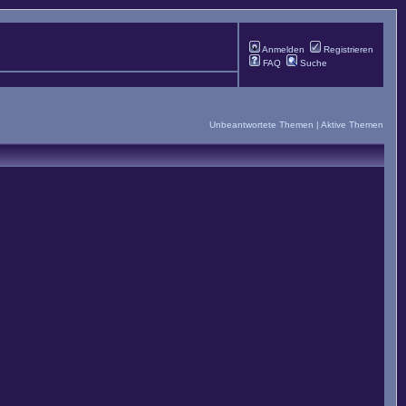
Anmelden
Registrieren
FAQ
Suche
Unbeantwortete Themen
|
Aktive Themen