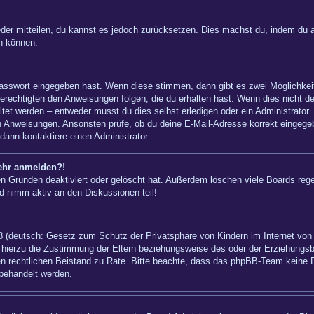
ieder mitteilen, du kannst es jedoch zurücksetzen. Dies machst du, indem du 
n können.
 Passwort eingegeben hast. Wenn diese stimmen, dann gibt es zwei Möglichk
berechtigten den Anweisungen folgen, die du erhalten hast. Wenn dies nicht der
t werden – entweder musst du dies selbst erledigen oder ein Administrator. Bei
nen Anweisungen. Ansonsten prüfe, ob du deine E-Mail-Adresse korrekt eingeg
dann kontaktiere einen Administrator.
mehr anmelden?!
n Gründen deaktiviert oder gelöscht hat. Außerdem löschen viele Boards regel
d nimm aktiv an den Diskussionen teil!
 (deutsch: Gesetz zum Schutz der Privatsphäre von Kindern im Internet von 1
hierzu die Zustimmung der Eltern beziehungsweise des oder der Erziehungsber
einen rechtlichen Beistand zu Rate. Bitte beachte, dass das phpBB-Team keine 
 behandelt werden.