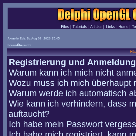
Files
|
Tutorials
|
Articles
|
Links
|
Home
|
T
Aktuelle Zeit: Sa Aug 08, 2026 15:45
Foren-Übersicht
Häu
Registrierung und Anmeldung
Warum kann ich mich nicht anm
Wozu muss ich mich überhaupt r
Warum werde ich automatisch a
Wie kann ich verhindern, dass m
auftaucht?
Ich habe mein Passwort vergess
Ich habe mich registriert, kann 