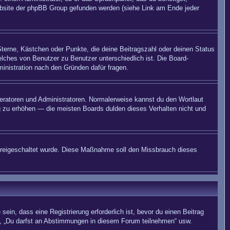
 Website der phpBB Group gefunden werden (siehe Link am Ende jeder
Sterne, Kästchen oder Punkte, die deine Beitragszahl oder deinen Status
elches von Benutzer zu Benutzer unterschiedlich ist. Die Board-
inistration nach den Gründen dafür fragen.
deratoren und Administratoren. Normalerweise kannst du den Wortlaut
ng zu erhöhen — die meisten Boards dulden dieses Verhalten nicht und
on freigeschaltet wurde. Diese Maßnahme soll den Missbrauch dieses
in, dass eine Registrierung erforderlich ist, bevor du einen Beitrag
n“, „Du darfst an Abstimmungen in diesem Forum teilnehmen“ usw.