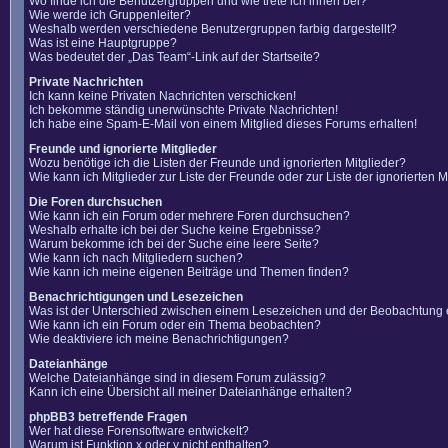
Wo finde ich die Benutzergruppen und wie trete ich ihnen bei?
Wie werde ich Gruppenleiter?
Weshalb werden verschiedene Benutzergruppen farbig dargestellt?
Was ist eine Hauptgruppe?
Was bedeutet der „Das Team“-Link auf der Startseite?
Private Nachrichten
Ich kann keine Privaten Nachrichten verschicken!
Ich bekomme ständig unerwünschte Private Nachrichten!
Ich habe eine Spam-E-Mail von einem Mitglied dieses Forums erhalten!
Freunde und ignorierte Mitglieder
Wozu benötige ich die Listen der Freunde und ignorierten Mitglieder?
Wie kann ich Mitglieder zur Liste der Freunde oder zur Liste der ignorierten
Die Foren durchsuchen
Wie kann ich ein Forum oder mehrere Foren durchsuchen?
Weshalb erhalte ich bei der Suche keine Ergebnisse?
Warum bekomme ich bei der Suche eine leere Seite?
Wie kann ich nach Mitgliedern suchen?
Wie kann ich meine eigenen Beiträge und Themen finden?
Benachrichtigungen und Lesezeichen
Was ist der Unterschied zwischen einem Lesezeichen und der Beobachtung
Wie kann ich ein Forum oder ein Thema beobachten?
Wie deaktiviere ich meine Benachrichtigungen?
Dateianhänge
Welche Dateianhänge sind in diesem Forum zulässig?
Kann ich eine Übersicht all meiner Dateianhänge erhalten?
phpBB3 betreffende Fragen
Wer hat diese Forensoftware entwickelt?
Warum ist Funktion x oder y nicht enthalten?