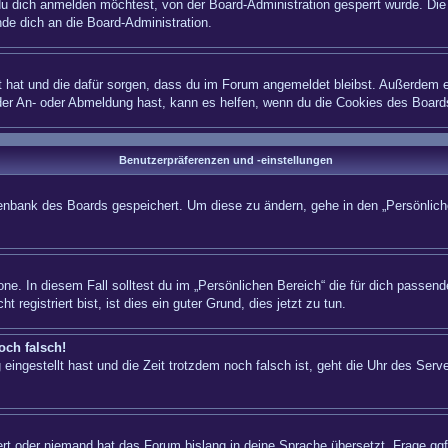
 dich anmelden möchtest, von der Board-Administration gesperrt wurde. Die 
e dich an die Board-Administration.
lt hat und die dafür sorgen, dass du im Forum angemeldet bleibst. Außerdem e
 der An- oder Abmeldung hast, kann es helfen, wenn du die Cookies des Board
Benutzerpräferenzen und -einstellungen
atenbank des Boards gespeichert. Um diese zu ändern, gehe in den „Persönliche
ne. In diesem Fall solltest du im „Persönlichen Bereich“ die für dich passende
registriert bist, ist dies ein guter Grund, dies jetzt zu tun.
och falsch!
eingestellt hast und die Zeit trotzdem noch falsch ist, geht die Uhr des Serve
iert oder niemand hat das Forum bislang in deine Sprache übersetzt. Frage ggf