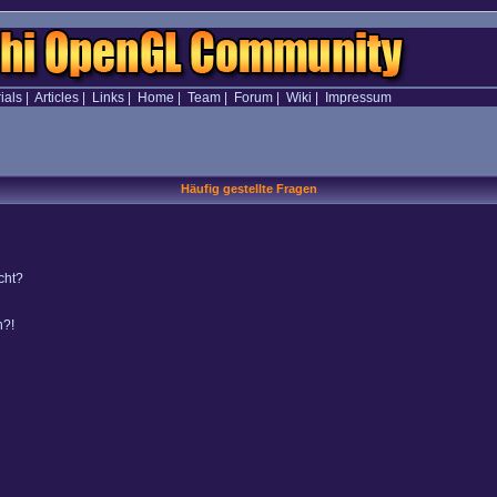
ials
|
Articles
|
Links
|
Home
|
Team
|
Forum
|
Wiki
|
Impressum
Häufig gestellte Fragen
cht?
n?!