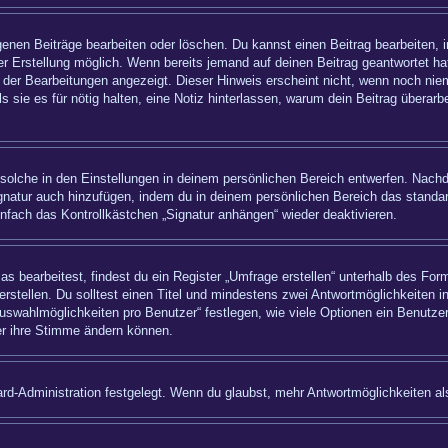
igenen Beiträge bearbeiten oder löschen. Du kannst einen Beitrag bearbeiten,
ner Erstellung möglich. Wenn bereits jemand auf deinen Beitrag geantwortet hat
 der Bearbeitungen angezeigt. Dieser Hinweis erscheint nicht, wenn noch nie
ls sie es für nötig halten, eine Notiz hinterlassen, warum dein Beitrag überar
olche in den Einstellungen in deinem persönlichen Bereich entwerfen. Nachde
ignatur auch hinzufügen, indem du in deinem persönlichen Bereich das standa
nfach das Kontrollkästchen „Signatur anhängen“ wieder deaktivieren.
bearbeitest, findest du ein Register „Umfrage erstellen“ unterhalb des Formu
rstellen. Du solltest einen Titel und mindestens zwei Antwortmöglichkeiten i
uswahlmöglichkeiten pro Benutzer“ festlegen, wie viele Optionen ein Benutzer
zer ihre Stimme ändern können.
rd-Administration festgelegt. Wenn du glaubst, mehr Antwortmöglichkeiten als