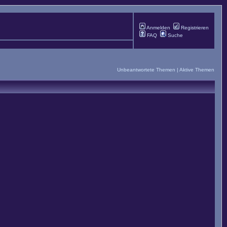
Anmelden
Registrieren
FAQ
Suche
Unbeantwortete Themen
|
Aktive Themen