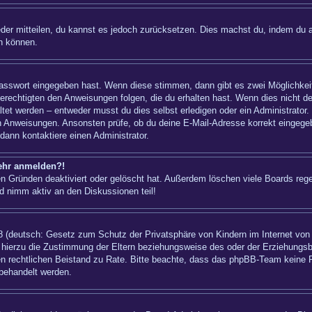
ieder mitteilen, du kannst es jedoch zurücksetzen. Dies machst du, indem du 
n können.
 Passwort eingegeben hast. Wenn diese stimmen, dann gibt es zwei Möglichk
berechtigten den Anweisungen folgen, die du erhalten hast. Wenn dies nicht der
t werden – entweder musst du dies selbst erledigen oder ein Administrator. Bei
nen Anweisungen. Ansonsten prüfe, ob du deine E-Mail-Adresse korrekt eingeg
dann kontaktiere einen Administrator.
mehr anmelden?!
n Gründen deaktiviert oder gelöscht hat. Außerdem löschen viele Boards regel
d nimm aktiv an den Diskussionen teil!
 (deutsch: Gesetz zum Schutz der Privatsphäre von Kindern im Internet von 1
hierzu die Zustimmung der Eltern beziehungsweise des oder der Erziehungsber
einen rechtlichen Beistand zu Rate. Bitte beachte, dass das phpBB-Team keine 
 behandelt werden.