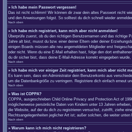
» Ich habe mein Passwort vergessen!
Das ist nicht schlimm! Wir können dir zwar dein altes Passwort nicht w
und den Anweisungen folgst. So solltest du dich schnell wieder anmelde
Nach oben
» Ich habe mich registriert, kann mich aber nicht anmelden!
Überprüfe zuerst, ob du den richtigen Benutzernamen und das richtige
Jahre alt bist, musst du bzw. einer deiner Eltern oder deiner Erziehungs
einigen Boards müssen alle neu angemeldeten Mitglieder erst freigeschalte
oder nicht. Wenn du eine E-Mail erhalten hast, folge den dort enthalte
du dir sicher bist, dass deine E-Mail-Adresse korrekt eingegeben wurde, 
Nach oben
» Ich habe mich vor einiger Zeit registriert, kann mich aber nicht 
Es kann sein, dass ein Administrator dein Benutzerkonto aus verschiede
um die Datenbankgröße zu verringern. Registriere dich einfach erneut un
Nach oben
» Was ist COPPA?
COPPA, ausgeschrieben Child Online Privacy and Protection Act of 1998
möglicherweise persönliche Daten von Kindern unter 13 Jahren erheben, 
die Website, auf der du dich zu registrieren versuchst, zutrifft, ziehe 
Rechtsangelegenheiten jeglicher Art ist; außer solchen, die weiter unten
Nach oben
» Warum kann ich mich nicht registrieren?