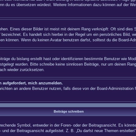
n, wenn du es übersetzen würdest. Weitere Informationen dazu können auf der
hen. Eines dieser Bilder ist meist mit deinem Rang verknüpft: Oft sind dies 
 bezeichnet. Es handelt sich hierbei in der Regel um ein persönliches Bild, w
en können. Wenn du keinen Avatar benutzen darfst, solltest du die Board-Adm
träge du bislang erstellt hast oder identifizieren bestimmte Benutzer wie Mo
festgelegt wurden. Bitte schreibe keine sinnlosen Beiträge, nur um deinen Ra
fach wieder zurücksetzen.
ch aufgefordert, mich anzumelden.
achrichten an andere Benutzer nutzen, falls diese von der Board-Administrati
Beiträge schreiben
hende Symbol, entweder in der Foren- oder der Beitragsansicht. Es könnte se
 und der Beitragsansicht aufgelistet. Z. B. „Du darfst neue Themen erstelle