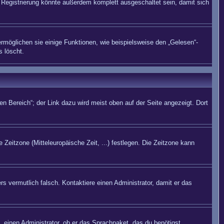
Registrierung könnte außerdem komplett ausgeschaltet sein, damit sich
rmöglichen sie einige Funktionen, wie beispielsweise den „Gelesen“-
s löscht.
n Bereich“; der Link dazu wird meist oben auf der Seite angezeigt. Dort
 Zeitzone (Mitteleuropäische Zeit, ...) festlegen. Die Zeitzone kann
rs vermutlich falsch. Kontaktiere einen Administrator, damit er das
. einen Administrator, ob er das Sprachpaket, das du benötigst,