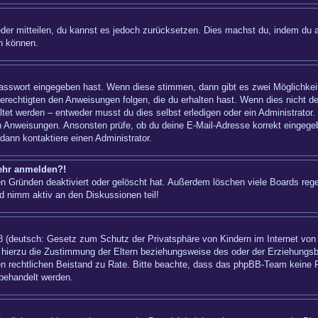
ieder mitteilen, du kannst es jedoch zurücksetzen. Dies machst du, indem du 
n können.
 Passwort eingegeben hast. Wenn diese stimmen, dann gibt es zwei Möglichk
berechtigten den Anweisungen folgen, die du erhalten hast. Wenn dies nicht der
t werden – entweder musst du dies selbst erledigen oder ein Administrator. Bei
nen Anweisungen. Ansonsten prüfe, ob du deine E-Mail-Adresse korrekt eingeg
dann kontaktiere einen Administrator.
mehr anmelden?!
n Gründen deaktiviert oder gelöscht hat. Außerdem löschen viele Boards regel
d nimm aktiv an den Diskussionen teil!
 (deutsch: Gesetz zum Schutz der Privatsphäre von Kindern im Internet von 1
hierzu die Zustimmung der Eltern beziehungsweise des oder der Erziehungsber
einen rechtlichen Beistand zu Rate. Bitte beachte, dass das phpBB-Team keine 
 behandelt werden.