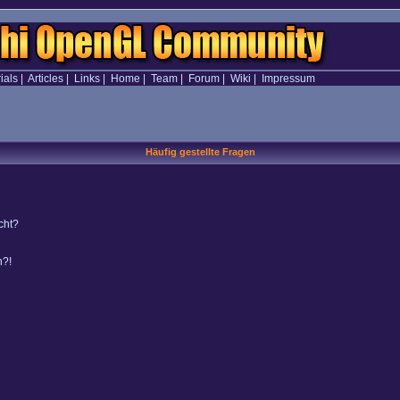
ials
|
Articles
|
Links
|
Home
|
Team
|
Forum
|
Wiki
|
Impressum
Häufig gestellte Fragen
cht?
n?!