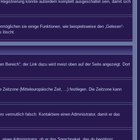
Registrierung könnte außerdem komplett ausgeschaltet sein, damit sich
rmöglichen sie einige Funktionen, wie beispielsweise den „Gelesen“-
s löscht.
n Bereich“; der Link dazu wird meist oben auf der Seite angezeigt. Dort
 Zeitzone (Mitteleuropäische Zeit, ...) festlegen. Die Zeitzone kann
rs vermutlich falsch. Kontaktiere einen Administrator, damit er das
. einen Administrator, ob er das Sprachpaket, das du benötigst,