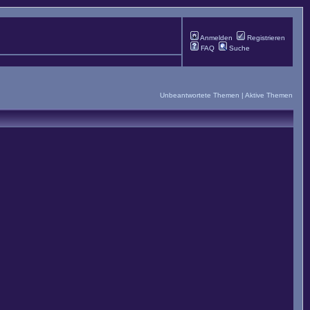
Anmelden
Registrieren
FAQ
Suche
Unbeantwortete Themen
|
Aktive Themen