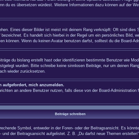
n, wenn du es übersetzen würdest. Weitere Informationen dazu können auf der
hen. Eines dieser Bilder ist meist mit deinem Rang verknüpft: Oft sind dies 
 bezeichnet. Es handelt sich hierbei in der Regel um ein persönliches Bild, w
en können. Wenn du keinen Avatar benutzen darfst, solltest du die Board-Adm
träge du bislang erstellt hast oder identifizieren bestimmte Benutzer wie Mo
festgelegt wurden. Bitte schreibe keine sinnlosen Beiträge, nur um deinen Ra
fach wieder zurücksetzen.
ch aufgefordert, mich anzumelden.
achrichten an andere Benutzer nutzen, falls diese von der Board-Administrati
Beiträge schreiben
hende Symbol, entweder in der Foren- oder der Beitragsansicht. Es könnte se
 und der Beitragsansicht aufgelistet. Z. B. „Du darfst neue Themen erstelle