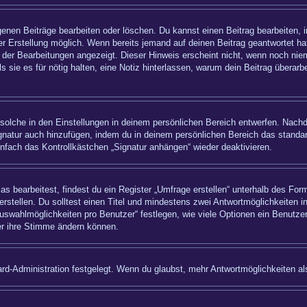
igenen Beiträge bearbeiten oder löschen. Du kannst einen Beitrag bearbeiten,
ner Erstellung möglich. Wenn bereits jemand auf deinen Beitrag geantwortet hat
 der Bearbeitungen angezeigt. Dieser Hinweis erscheint nicht, wenn noch nie
ls sie es für nötig halten, eine Notiz hinterlassen, warum dein Beitrag überar
olche in den Einstellungen in deinem persönlichen Bereich entwerfen. Nachde
ignatur auch hinzufügen, indem du in deinem persönlichen Bereich das standa
nfach das Kontrollkästchen „Signatur anhängen“ wieder deaktivieren.
bearbeitest, findest du ein Register „Umfrage erstellen“ unterhalb des Formu
rstellen. Du solltest einen Titel und mindestens zwei Antwortmöglichkeiten i
uswahlmöglichkeiten pro Benutzer“ festlegen, wie viele Optionen ein Benutzer
zer ihre Stimme ändern können.
rd-Administration festgelegt. Wenn du glaubst, mehr Antwortmöglichkeiten als