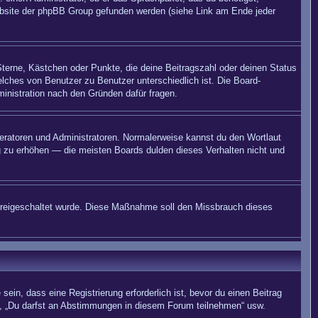
 Website der phpBB Group gefunden werden (siehe Link am Ende jeder
Sterne, Kästchen oder Punkte, die deine Beitragszahl oder deinen Status
elches von Benutzer zu Benutzer unterschiedlich ist. Die Board-
inistration nach den Gründen dafür fragen.
deratoren und Administratoren. Normalerweise kannst du den Wortlaut
ng zu erhöhen — die meisten Boards dulden dieses Verhalten nicht und
on freigeschaltet wurde. Diese Maßnahme soll den Missbrauch dieses
in, dass eine Registrierung erforderlich ist, bevor du einen Beitrag
n“, „Du darfst an Abstimmungen in diesem Forum teilnehmen“ usw.