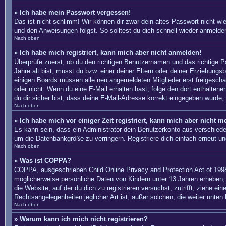
» Ich habe mein Passwort vergessen!
Das ist nicht schlimm! Wir können dir zwar dein altes Passwort nicht w
und den Anweisungen folgst. So solltest du dich schnell wieder anmelde
Nach oben
» Ich habe mich registriert, kann mich aber nicht anmelden!
Überprüfe zuerst, ob du den richtigen Benutzernamen und das richtige
Jahre alt bist, musst du bzw. einer deiner Eltern oder deiner Erziehungs
einigen Boards müssen alle neu angemeldeten Mitglieder erst freigeschalte
oder nicht. Wenn du eine E-Mail erhalten hast, folge den dort enthalte
du dir sicher bist, dass deine E-Mail-Adresse korrekt eingegeben wurde, 
Nach oben
» Ich habe mich vor einiger Zeit registriert, kann mich aber nicht 
Es kann sein, dass ein Administrator dein Benutzerkonto aus verschiede
um die Datenbankgröße zu verringern. Registriere dich einfach erneut un
Nach oben
» Was ist COPPA?
COPPA, ausgeschrieben Child Online Privacy and Protection Act of 1998
möglicherweise persönliche Daten von Kindern unter 13 Jahren erheben, 
die Website, auf der du dich zu registrieren versuchst, zutrifft, ziehe 
Rechtsangelegenheiten jeglicher Art ist; außer solchen, die weiter unten
Nach oben
» Warum kann ich mich nicht registrieren?