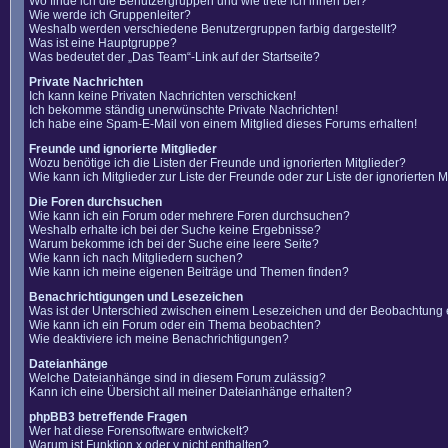
Wo finde ich die Benutzergruppen und wie trete ich ihnen bei?
Wie werde ich Gruppenleiter?
Weshalb werden verschiedene Benutzergruppen farbig dargestellt?
Was ist eine Hauptgruppe?
Was bedeutet der „Das Team“-Link auf der Startseite?
Private Nachrichten
Ich kann keine Privaten Nachrichten verschicken!
Ich bekomme ständig unerwünschte Private Nachrichten!
Ich habe eine Spam-E-Mail von einem Mitglied dieses Forums erhalten!
Freunde und ignorierte Mitglieder
Wozu benötige ich die Listen der Freunde und ignorierten Mitglieder?
Wie kann ich Mitglieder zur Liste der Freunde oder zur Liste der ignorierten
Die Foren durchsuchen
Wie kann ich ein Forum oder mehrere Foren durchsuchen?
Weshalb erhalte ich bei der Suche keine Ergebnisse?
Warum bekomme ich bei der Suche eine leere Seite?
Wie kann ich nach Mitgliedern suchen?
Wie kann ich meine eigenen Beiträge und Themen finden?
Benachrichtigungen und Lesezeichen
Was ist der Unterschied zwischen einem Lesezeichen und der Beobachtung
Wie kann ich ein Forum oder ein Thema beobachten?
Wie deaktiviere ich meine Benachrichtigungen?
Dateianhänge
Welche Dateianhänge sind in diesem Forum zulässig?
Kann ich eine Übersicht all meiner Dateianhänge erhalten?
phpBB3 betreffende Fragen
Wer hat diese Forensoftware entwickelt?
Warum ist Funktion x oder y nicht enthalten?