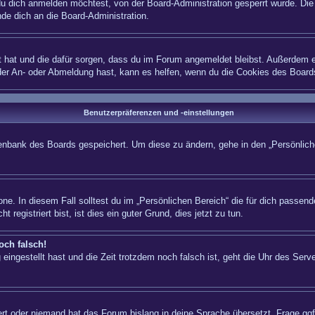
 dich anmelden möchtest, von der Board-Administration gesperrt wurde. Die 
e dich an die Board-Administration.
lt hat und die dafür sorgen, dass du im Forum angemeldet bleibst. Außerdem e
 der An- oder Abmeldung hast, kann es helfen, wenn du die Cookies des Board
Benutzerpräferenzen und -einstellungen
atenbank des Boards gespeichert. Um diese zu ändern, gehe in den „Persönliche
ne. In diesem Fall solltest du im „Persönlichen Bereich“ die für dich passende
registriert bist, ist dies ein guter Grund, dies jetzt zu tun.
och falsch!
eingestellt hast und die Zeit trotzdem noch falsch ist, geht die Uhr des Serve
iert oder niemand hat das Forum bislang in deine Sprache übersetzt. Frage ggf