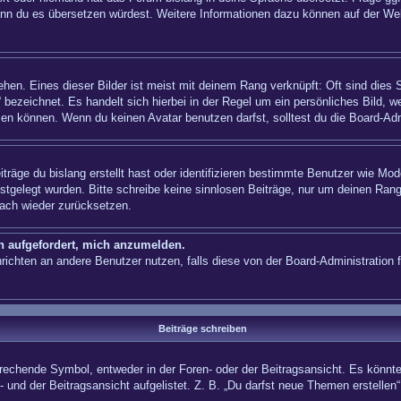
n, wenn du es übersetzen würdest. Weitere Informationen dazu können auf der
hen. Eines dieser Bilder ist meist mit deinem Rang verknüpft: Oft sind dies 
 bezeichnet. Es handelt sich hierbei in der Regel um ein persönliches Bild, w
en können. Wenn du keinen Avatar benutzen darfst, solltest du die Board-Adm
träge du bislang erstellt hast oder identifizieren bestimmte Benutzer wie Mo
festgelegt wurden. Bitte schreibe keine sinnlosen Beiträge, nur um deinen Ra
fach wieder zurücksetzen.
ch aufgefordert, mich anzumelden.
achrichten an andere Benutzer nutzen, falls diese von der Board-Administrati
Beiträge schreiben
hende Symbol, entweder in der Foren- oder der Beitragsansicht. Es könnte se
 und der Beitragsansicht aufgelistet. Z. B. „Du darfst neue Themen erstelle