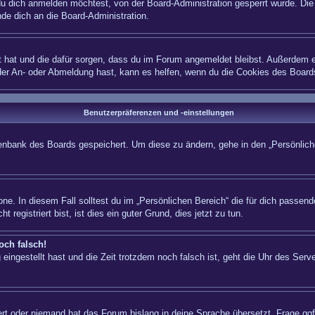
 dich anmelden möchtest, von der Board-Administration gesperrt wurde. Die 
e dich an die Board-Administration.
lt hat und die dafür sorgen, dass du im Forum angemeldet bleibst. Außerdem e
 der An- oder Abmeldung hast, kann es helfen, wenn du die Cookies des Board
Benutzerpräferenzen und -einstellungen
atenbank des Boards gespeichert. Um diese zu ändern, gehe in den „Persönliche
ne. In diesem Fall solltest du im „Persönlichen Bereich“ die für dich passende
registriert bist, ist dies ein guter Grund, dies jetzt zu tun.
och falsch!
eingestellt hast und die Zeit trotzdem noch falsch ist, geht die Uhr des Serve
iert oder niemand hat das Forum bislang in deine Sprache übersetzt. Frage ggf