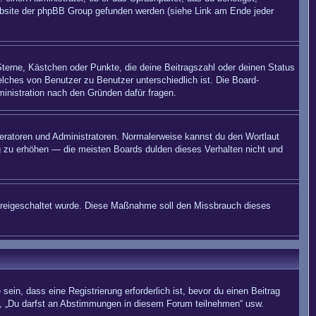
 Website der phpBB Group gefunden werden (siehe Link am Ende jeder
Sterne, Kästchen oder Punkte, die deine Beitragszahl oder deinen Status
elches von Benutzer zu Benutzer unterschiedlich ist. Die Board-
inistration nach den Gründen dafür fragen.
deratoren und Administratoren. Normalerweise kannst du den Wortlaut
ng zu erhöhen — die meisten Boards dulden dieses Verhalten nicht und
on freigeschaltet wurde. Diese Maßnahme soll den Missbrauch dieses
in, dass eine Registrierung erforderlich ist, bevor du einen Beitrag
n“, „Du darfst an Abstimmungen in diesem Forum teilnehmen“ usw.