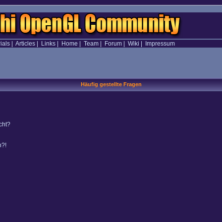
ials
|
Articles
|
Links
|
Home
|
Team
|
Forum
|
Wiki
|
Impressum
Häufig gestellte Fragen
cht?
n?!