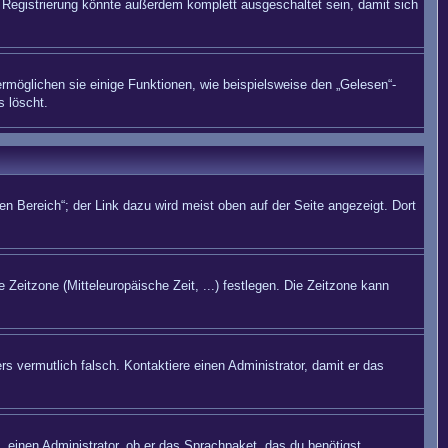
Registrierung könnte außerdem komplett ausgeschaltet sein, damit sich
rmöglichen sie einige Funktionen, wie beispielsweise den „Gelesen“-
s löscht.
n Bereich“; der Link dazu wird meist oben auf der Seite angezeigt. Dort
 Zeitzone (Mitteleuropäische Zeit, ...) festlegen. Die Zeitzone kann
rs vermutlich falsch. Kontaktiere einen Administrator, damit er das
. einen Administrator, ob er das Sprachpaket, das du benötigst,