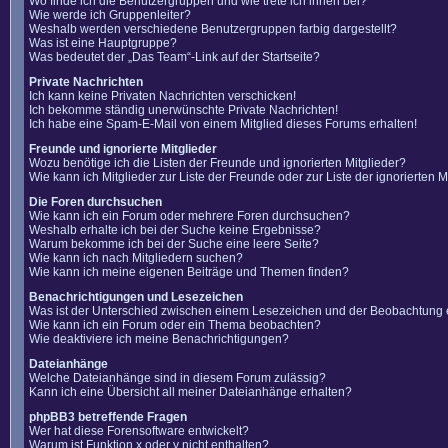
Wo finde ich die Benutzergruppen und wie trete ich ihnen bei?
Wie werde ich Gruppenleiter?
Weshalb werden verschiedene Benutzergruppen farbig dargestellt?
Was ist eine Hauptgruppe?
Was bedeutet der „Das Team“-Link auf der Startseite?
Private Nachrichten
Ich kann keine Privaten Nachrichten verschicken!
Ich bekomme ständig unerwünschte Private Nachrichten!
Ich habe eine Spam-E-Mail von einem Mitglied dieses Forums erhalten!
Freunde und ignorierte Mitglieder
Wozu benötige ich die Listen der Freunde und ignorierten Mitglieder?
Wie kann ich Mitglieder zur Liste der Freunde oder zur Liste der ignorierten
Die Foren durchsuchen
Wie kann ich ein Forum oder mehrere Foren durchsuchen?
Weshalb erhalte ich bei der Suche keine Ergebnisse?
Warum bekomme ich bei der Suche eine leere Seite?
Wie kann ich nach Mitgliedern suchen?
Wie kann ich meine eigenen Beiträge und Themen finden?
Benachrichtigungen und Lesezeichen
Was ist der Unterschied zwischen einem Lesezeichen und der Beobachtung
Wie kann ich ein Forum oder ein Thema beobachten?
Wie deaktiviere ich meine Benachrichtigungen?
Dateianhänge
Welche Dateianhänge sind in diesem Forum zulässig?
Kann ich eine Übersicht all meiner Dateianhänge erhalten?
phpBB3 betreffende Fragen
Wer hat diese Forensoftware entwickelt?
Warum ist Funktion x oder y nicht enthalten?