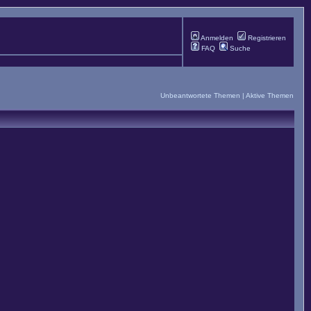
Anmelden
Registrieren
FAQ
Suche
Unbeantwortete Themen
|
Aktive Themen