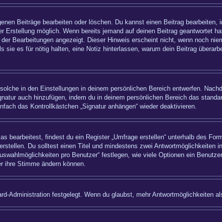
igenen Beiträge bearbeiten oder löschen. Du kannst einen Beitrag bearbeiten,
ner Erstellung möglich. Wenn bereits jemand auf deinen Beitrag geantwortet hat
 der Bearbeitungen angezeigt. Dieser Hinweis erscheint nicht, wenn noch nie
ls sie es für nötig halten, eine Notiz hinterlassen, warum dein Beitrag überar
olche in den Einstellungen in deinem persönlichen Bereich entwerfen. Nachde
ignatur auch hinzufügen, indem du in deinem persönlichen Bereich das standa
nfach das Kontrollkästchen „Signatur anhängen“ wieder deaktivieren.
bearbeitest, findest du ein Register „Umfrage erstellen“ unterhalb des Formu
rstellen. Du solltest einen Titel und mindestens zwei Antwortmöglichkeiten i
uswahlmöglichkeiten pro Benutzer“ festlegen, wie viele Optionen ein Benutzer
zer ihre Stimme ändern können.
rd-Administration festgelegt. Wenn du glaubst, mehr Antwortmöglichkeiten als