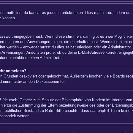
ieder mitteilen, du kannst es jedoch zurücksetzen. Dies machst du, indem du 
n können.
 Passwort eingegeben hast. Wenn diese stimmen, dann gibt es zwei Möglichk
berechtigten den Anweisungen folgen, die du erhalten hast. Wenn dies nicht der
t werden – entweder musst du dies selbst erledigen oder ein Administrator. Bei
nen Anweisungen. Ansonsten prüfe, ob du deine E-Mail-Adresse korrekt eingeg
dann kontaktiere einen Administrator.
mehr anmelden?!
n Gründen deaktiviert oder gelöscht hat. Außerdem löschen viele Boards regel
d nimm aktiv an den Diskussionen teil!
 (deutsch: Gesetz zum Schutz der Privatsphäre von Kindern im Internet von 1
hierzu die Zustimmung der Eltern beziehungsweise des oder der Erziehungsber
einen rechtlichen Beistand zu Rate. Bitte beachte, dass das phpBB-Team keine 
 behandelt werden.