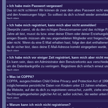
» Ich habe mein Passwort vergessen!
Das ist nicht schlimm! Wir können dir zwar dein altes Passwort nicht w
und den Anweisungen folgst. So solltest du dich schnell wieder anmelde
Nach oben
» Ich habe mich registriert, kann mich aber nicht anmelden!
Überprüfe zuerst, ob du den richtigen Benutzernamen und das richtige
Jahre alt bist, musst du bzw. einer deiner Eltern oder deiner Erziehungs
einigen Boards müssen alle neu angemeldeten Mitglieder erst freigeschalte
oder nicht. Wenn du eine E-Mail erhalten hast, folge den dort enthalte
du dir sicher bist, dass deine E-Mail-Adresse korrekt eingegeben wurde, 
Nach oben
» Ich habe mich vor einiger Zeit registriert, kann mich aber nicht 
Es kann sein, dass ein Administrator dein Benutzerkonto aus verschiede
um die Datenbankgröße zu verringern. Registriere dich einfach erneut un
Nach oben
» Was ist COPPA?
COPPA, ausgeschrieben Child Online Privacy and Protection Act of 1998
möglicherweise persönliche Daten von Kindern unter 13 Jahren erheben, 
die Website, auf der du dich zu registrieren versuchst, zutrifft, ziehe 
Rechtsangelegenheiten jeglicher Art ist; außer solchen, die weiter unten
Nach oben
» Warum kann ich mich nicht registrieren?